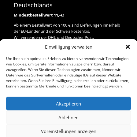
Deutschlands
Mindestbestellwert 11,-€!
Ab einem Bestellwert von 100 € sind Lieferungen innerhalb
der EU-Länder und der Schweiz kostenlos.
Wir versenden per DHL und Deutscher Post.
Einwilligung verwalten
Versand
Um Ihnen ein optimales Erlebnis zu bieten, verwenden wir Technologien
wie Cookies, um Geräteinformationen zu speichern bzw. darauf
Zahlung
zuzugreifen. Wenn Sie diesen Technologien zustimmen, können wir
Daten wie das Surfverhalten oder eindeutige IDs auf dieser Website
verarbeiten. Wenn Sie Ihre Einwilligung nicht erteilen oder zurückziehen,
Baumann Modellspielwaren
können bestimmte Merkmale und Funktionen beeinträchtigt werden.
Flurstraße 15
91413 Neustadt/Aisch
Akzeptieren
Telefon (0 91 61) 33 84
baumannj@t-online.de
Ablehnen
Voreinstellungen anzeigen
Kontakt