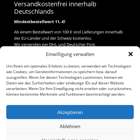
Versandkostenfrei innerhalb
Deutschlands
Mindestbestellwert 11,-€!
Ab einem Bestellwert von 100 € sind Lieferungen innerhalb
der EU-Länder und der Schweiz kostenlos.
Wir versenden per DHL und Deutscher Post.
Einwilligung verwalten
Versand
Um Ihnen ein optimales Erlebnis zu bieten, verwenden wir Technologien
wie Cookies, um Geräteinformationen zu speichern bzw. darauf
Zahlung
zuzugreifen. Wenn Sie diesen Technologien zustimmen, können wir
Daten wie das Surfverhalten oder eindeutige IDs auf dieser Website
verarbeiten. Wenn Sie Ihre Einwilligung nicht erteilen oder zurückziehen,
Baumann Modellspielwaren
können bestimmte Merkmale und Funktionen beeinträchtigt werden.
Flurstraße 15
91413 Neustadt/Aisch
Akzeptieren
Telefon (0 91 61) 33 84
baumannj@t-online.de
Ablehnen