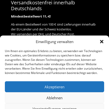
Versandkostenfrei innerhalb
Deutschlands
Mindestbestellwert 11,-€!
Ab einem Bestellwert von 100 € sind Lieferungen innerhalb
der EU-Länder und der Schweiz kostenlos.
Wir versenden per DHL und Deutscher Post.
Einwilligung verwalten
Versand
Um Ihnen ein optimales Erlebnis zu bieten, verwenden wir Technologien
wie Cookies, um Geräteinformationen zu speichern bzw. darauf
Zahlung
zuzugreifen. Wenn Sie diesen Technologien zustimmen, können wir
Daten wie das Surfverhalten oder eindeutige IDs auf dieser Website
verarbeiten. Wenn Sie Ihre Einwilligung nicht erteilen oder zurückziehen,
Baumann Modellspielwaren
können bestimmte Merkmale und Funktionen beeinträchtigt werden.
Flurstraße 15
91413 Neustadt/Aisch
Akzeptieren
Telefon (0 91 61) 33 84
baumannj@t-online.de
Ablehnen
Voreinstellungen anzeigen