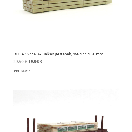
DUHA 15273/0 – Balken gestapelt, 198 x 55 x 36 mm
Ursprünglicher
Aktueller
29,50
€
19,95
€
Preis
Preis
inkl. MwSt.
war:
ist:
29,50 €
19,95 €.