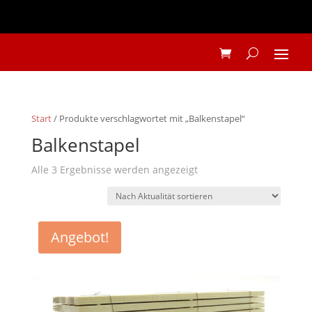
Start
/ Produkte verschlagwortet mit „Balkenstapel“
Balkenstapel
Nach
Alle 3 Ergebnisse werden angezeigt
Aktualität
sortiert
Angebot!