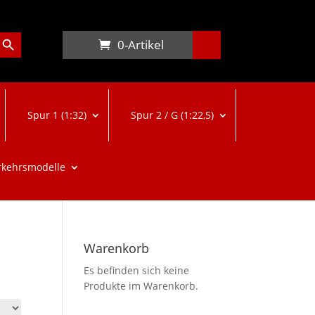
arch Button
0-Artikel
Spur 1 (1:32)
Spur 2 / G (1:22,5)
rkehrsmodelle
Warenkorb
Es befinden sich keine
Produkte im Warenkorb.