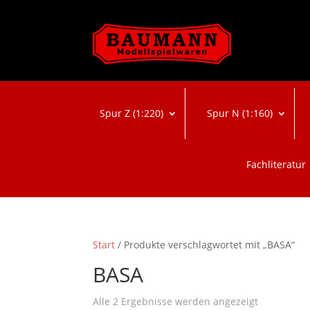
Spur Z (1:220)
Spur N (1:160)
Fachliteratur
Start
/ Produkte verschlagwortet mit „BASA“
BASA
Nach
Alle 2 Ergebnisse werden angezeigt