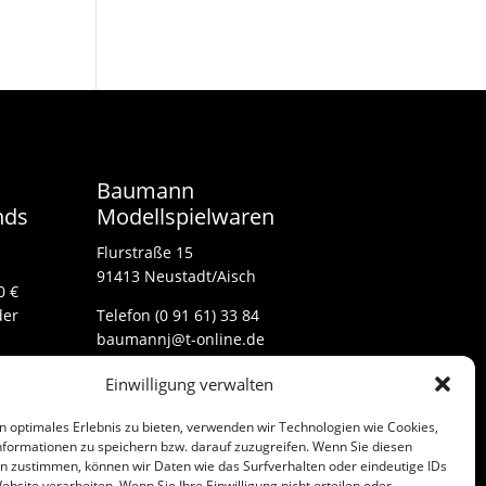
Baumann
nds
Modellspielwaren
Flurstraße 15
91413 Neustadt/Aisch
0 €
der
Telefon (0 91 61) 33 84
baumannj@t-online.de
Einwilligung verwalten
Kontakt
n optimales Erlebnis zu bieten, verwenden wir Technologien wie Cookies,
Impressum
formationen zu speichern bzw. darauf zuzugreifen. Wenn Sie diesen
n zustimmen, können wir Daten wie das Surfverhalten oder eindeutige IDs
ebsite verarbeiten. Wenn Sie Ihre Einwilligung nicht erteilen oder