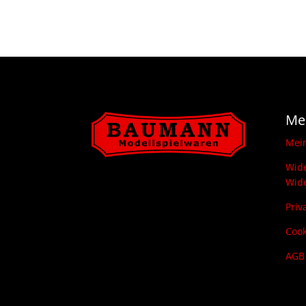
Me
Mei
Wide
Wide
Priv
Cook
AGB