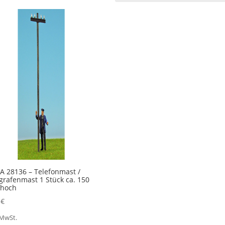
 28136 – Telefonmast /
grafenmast 1 Stück ca. 150
hoch
5
€
 MwSt.