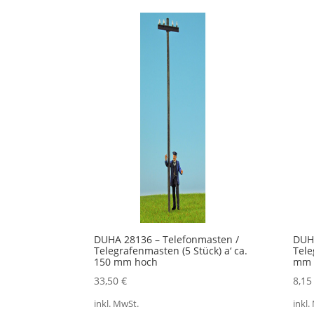
Aktualität
sortiert
DUHA 28136 – Telefonmasten /
DUHA
Telegrafenmasten (5 Stück) a‘ ca.
Tele
150 mm hoch
mm 
33,50
€
8,1
inkl. MwSt.
inkl.