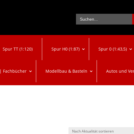
Se
Search
for:
Spur TT (1:120)
Spur H0 (1:87)
Spur 0 (1:43,5)
 | Fachbücher
Modellbau & Basteln
Autos und Ve