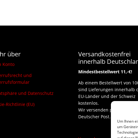
hr über
Versandkostenfrei
innerhalb Deutschla
n Konto
Mindestbestellwert 11,-€!
rrufsrecht und
rrufsformular
Ab einem Bestellwert von 10
sind Lieferungen innerhalb 
atsphäre und Datenschutz
EU-Länder und der Schweiz
kostenlos.
ie-Richtlinie (EU)
Wir versenden per DHL und
Deutscher Post.
Um Ihnen ei
um Gerätein
Technologie
auf dieser W