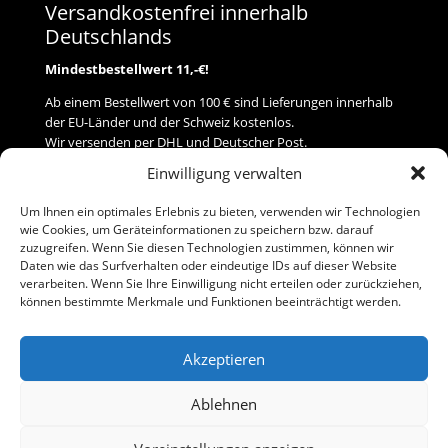
Versandkostenfrei innerhalb
Deutschlands
Mindestbestellwert 11,-€!
Ab einem Bestellwert von 100 € sind Lieferungen innerhalb
der EU-Länder und der Schweiz kostenlos.
Wir versenden per DHL und Deutscher Post.
Einwilligung verwalten
Versand
Um Ihnen ein optimales Erlebnis zu bieten, verwenden wir Technologien
wie Cookies, um Geräteinformationen zu speichern bzw. darauf
Zahlung
zuzugreifen. Wenn Sie diesen Technologien zustimmen, können wir
Daten wie das Surfverhalten oder eindeutige IDs auf dieser Website
verarbeiten. Wenn Sie Ihre Einwilligung nicht erteilen oder zurückziehen,
Baumann Modellspielwaren
können bestimmte Merkmale und Funktionen beeinträchtigt werden.
Flurstraße 15
91413 Neustadt/Aisch
Akzeptieren
Telefon (0 91 61) 33 84
baumannj@t-online.de
Ablehnen