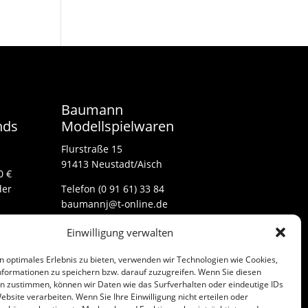
Baumann
nds
Modellspielwaren
Flurstraße 15
91413 Neustadt/Aisch
0 €
der
Telefon (0 91 61) 33 84
baumannj@t-online.de
Einwilligung verwalten
Kontakt
n optimales Erlebnis zu bieten, verwenden wir Technologien wie Cookies,
Impressum
formationen zu speichern bzw. darauf zuzugreifen. Wenn Sie diesen
n zustimmen, können wir Daten wie das Surfverhalten oder eindeutige IDs
ebsite verarbeiten. Wenn Sie Ihre Einwilligung nicht erteilen oder