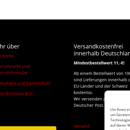
hr über
Versandkostenfrei
innerhalb Deutschla
n Konto
Mindestbestellwert 11,-€!
rrufsrecht und
rrufsformular
Ab einem Bestellwert von 10
sind Lieferungen innerhalb 
atsphäre und Datenschutz
EU-Länder und der Schweiz
kostenlos.
ie-Richtlinie (EU)
Wir versenden per DHL und
Deutscher Post.
Um Ihnen ei
um Gerätein
Technologie
auf dieser W
Versand