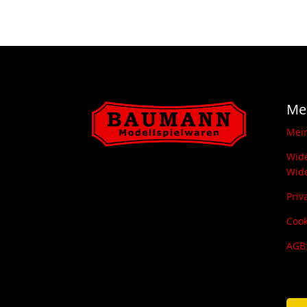
Me
Mei
Wide
Wide
Priv
Cook
AGB