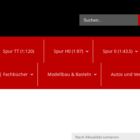
Se
Search
for:
Spur TT (1:120)
Spur H0 (1:87)
Spur 0 (1:43,5)
 | Fachbücher
Modellbau & Basteln
Autos und Ve
“