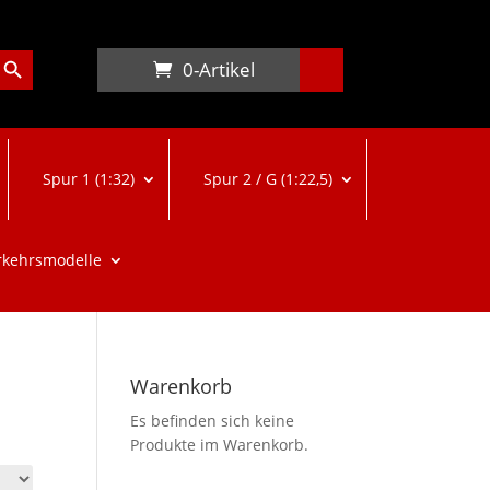
arch Button
0-Artikel
Spur 1 (1:32)
Spur 2 / G (1:22,5)
rkehrsmodelle
Warenkorb
Es befinden sich keine
Produkte im Warenkorb.