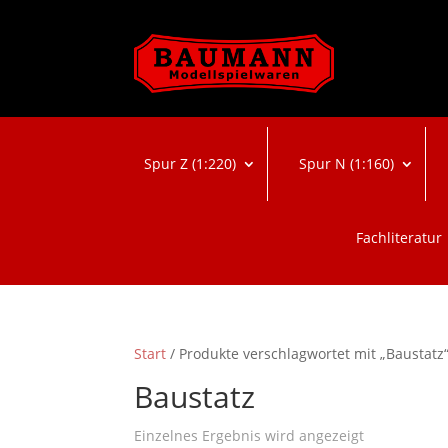
Spur Z (1:220)
Spur N (1:160)
Fachliteratur
Start
/ Produkte verschlagwortet mit „Baustatz
Baustatz
Einzelnes Ergebnis wird angezeigt