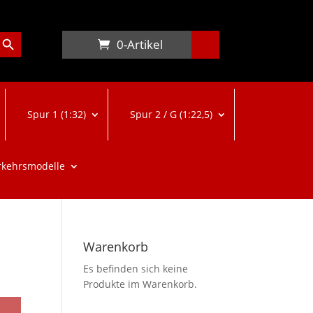
arch Button
0-Artikel
Spur 1 (1:32)
Spur 2 / G (1:22,5)
rkehrsmodelle
Warenkorb
Es befinden sich keine
Produkte im Warenkorb.