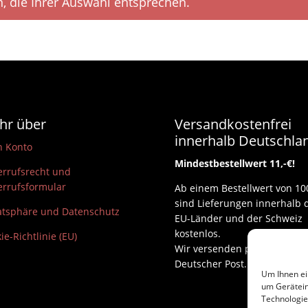
, die Ihrer Auswahl entsprechen.
hr über
Versandkostenfrei
innerhalb Deutschla
n Konto
Mindestbestellwert 11,-€!
rrufsrecht und
rrufsformular
Ab einem Bestellwert von 10
sind Lieferungen innerhalb 
atsphäre und Datenschutz
EU-Länder und der Schweiz
kostenlos.
ie-Richtlinie (EU)
Wir versenden per DHL und
Deutscher Post.
Um Ihnen ei
um Gerätein
Technologie