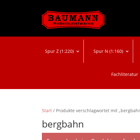
Spur Z (1:220)
Spur N (1:160)
Fachliteratur
Start
/ Produkte verschlagwortet mit „bergbah
bergbahn