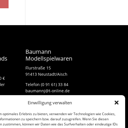
Baumann
nds
Modellspielwaren
Flurstraße 15
91413 Neustadt/Aisch
0 €
der
Telefon (0 91 61) 33 84
baumannj@t-online.de
Einwilligung verwalten
Kontakt
n optimales Erlebnis zu bieten, verwenden wir Technologien wie Cookies,
Impressum
formationen zu speichern bzw. darauf zuzugreifen. Wenn Sie diesen
n zustimmen, können wir Daten wie das Surfverhalten oder eindeutige IDs