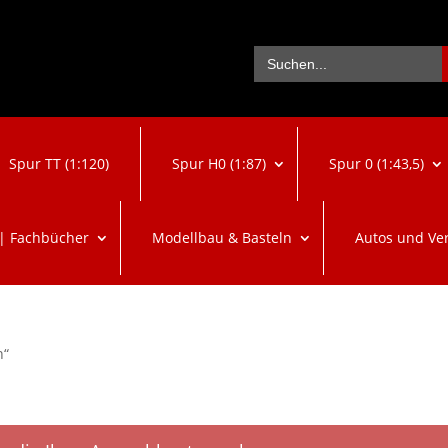
Se
Search
for:
Spur TT (1:120)
Spur H0 (1:87)
Spur 0 (1:43,5)
 | Fachbücher
Modellbau & Basteln
Autos und Ve
n“