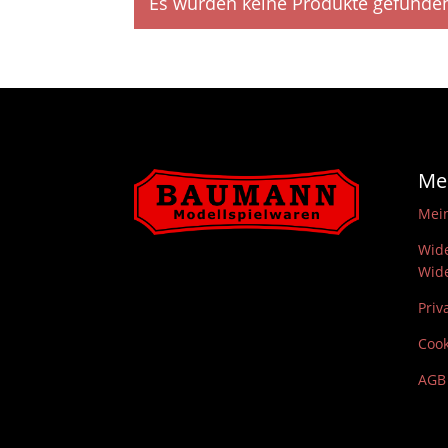
Es wurden keine Produkte gefunden
Me
Mei
Wide
Wide
Priv
Cook
AGB