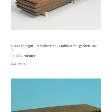
DUHA Ladegut – Metallplatten / Stahlplatten, gealtert 2020-
1
Ursprünglicher
Aktueller
13,60
€
10,00
€
Preis
Preis
inkl. MwSt.
war:
ist:
13,60 €
10,00 €.