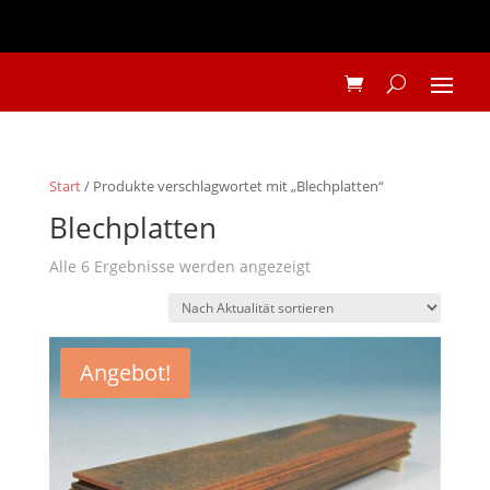
Start
/ Produkte verschlagwortet mit „Blechplatten“
Blechplatten
Nach
Alle 6 Ergebnisse werden angezeigt
Aktualität
sortiert
Angebot!