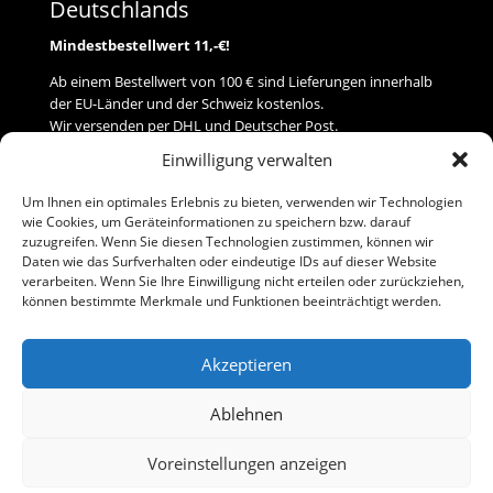
Deutschlands
Mindestbestellwert 11,-€!
Ab einem Bestellwert von 100 € sind Lieferungen innerhalb
der EU-Länder und der Schweiz kostenlos.
Wir versenden per DHL und Deutscher Post.
Einwilligung verwalten
Versand
Um Ihnen ein optimales Erlebnis zu bieten, verwenden wir Technologien
wie Cookies, um Geräteinformationen zu speichern bzw. darauf
Zahlung
zuzugreifen. Wenn Sie diesen Technologien zustimmen, können wir
Daten wie das Surfverhalten oder eindeutige IDs auf dieser Website
verarbeiten. Wenn Sie Ihre Einwilligung nicht erteilen oder zurückziehen,
Baumann Modellspielwaren
können bestimmte Merkmale und Funktionen beeinträchtigt werden.
Flurstraße 15
91413 Neustadt/Aisch
Akzeptieren
Telefon (0 91 61) 33 84
baumannj@t-online.de
Ablehnen
Voreinstellungen anzeigen
Kontakt