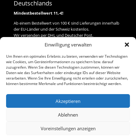
Deutschlands
Mindestbestellwert 11,-€!
Ab einem Bestellwert von 100 € sind Lieferungen innerhalb
der EU-Länder und der Schweiz kostenlos.
Wir versenden per DHL und Deutscher Post.
Einwilligung verwalten
Versand
Um Ihnen ein optimales Erlebnis zu bieten, verwenden wir Technologien
wie Cookies, um Geräteinformationen zu speichern bzw. darauf
Zahlung
zuzugreifen. Wenn Sie diesen Technologien zustimmen, können wir
Daten wie das Surfverhalten oder eindeutige IDs auf dieser Website
verarbeiten. Wenn Sie Ihre Einwilligung nicht erteilen oder zurückziehen,
Baumann Modellspielwaren
können bestimmte Merkmale und Funktionen beeinträchtigt werden.
Flurstraße 15
91413 Neustadt/Aisch
Akzeptieren
Telefon (0 91 61) 33 84
baumannj@t-online.de
Ablehnen
Voreinstellungen anzeigen
Kontakt