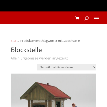
Start
/ Produkte verschlagwortet mit „Blockstelle“
Blockstelle
Nach
Alle 4 Ergebnisse werden angezeigt
Aktualität
sortiert