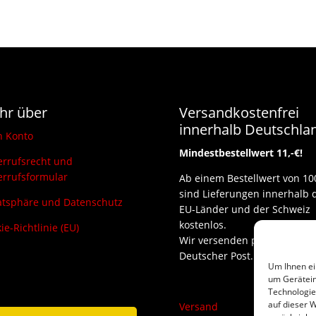
hr über
Versandkostenfrei
innerhalb Deutschla
n Konto
Mindestbestellwert 11,-€!
rrufsrecht und
rrufsformular
Ab einem Bestellwert von 10
sind Lieferungen innerhalb 
atsphäre und Datenschutz
EU-Länder und der Schweiz
kostenlos.
ie-Richtlinie (EU)
Wir versenden per DHL und
Deutscher Post.
Um Ihnen ei
um Gerätein
Technologie
auf dieser W
Versand