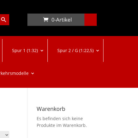
arch Button
0-Artikel
Spur 1 (1:32)
Spur 2 / G (1:22,5)
rkehrsmodelle
Warenkorb
Es befinden sich keine
Produkte im Warenkorb.