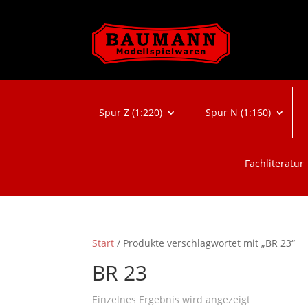
Spur Z (1:220)
Spur N (1:160)
Fachliteratur
Start
/ Produkte verschlagwortet mit „BR 23“
BR 23
Einzelnes Ergebnis wird angezeigt