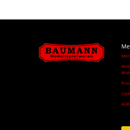
Me
Mei
Wide
Wide
Priv
Cook
AGB