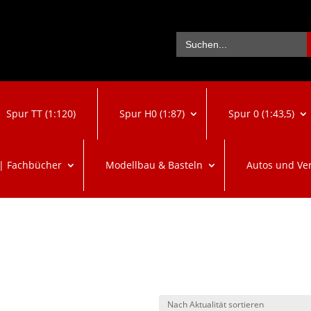
Se
Search
for:
Spur TT (1:120)
Spur H0 (1:87)
Spur 0 (1:43,5)
 | Fachbücher
Modellbau & Basteln
Autos und Ve