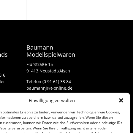
Baumann
nds
Modellspielwaren
Flurstraße 15
91413 Neustadt/Aisch
0 €
der
Telefon (0 91 61) 33 84
baumannj@t-online.de
Einwilligung verwalten
Kontakt
n optimales Erlebnis zu bieten, verwenden wir Technologien wie Cookies,
Impressum
formationen zu speichern bzw. darauf zuzugreifen. Wenn Sie diesen
n zustimmen, können wir Daten wie das Surfverhalten oder eindeutige IDs
ebsite verarbeiten. Wenn Sie Ihre Einwilligung nicht erteilen oder