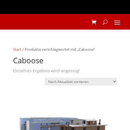
Start
/ Produkte verschlagwortet mit „Caboose“
Caboose
Einzelnes Ergebnis wird angezeigt