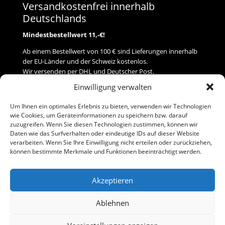
Versandkostenfrei innerhalb
Deutschlands
Mindestbestellwert 11,-€!
Ab einem Bestellwert von 100 € sind Lieferungen innerhalb
der EU-Länder und der Schweiz kostenlos.
Wir versenden per DHL und Deutscher Post.
Einwilligung verwalten
Versand
Um Ihnen ein optimales Erlebnis zu bieten, verwenden wir Technologien
wie Cookies, um Geräteinformationen zu speichern bzw. darauf
Zahlung
zuzugreifen. Wenn Sie diesen Technologien zustimmen, können wir
Daten wie das Surfverhalten oder eindeutige IDs auf dieser Website
verarbeiten. Wenn Sie Ihre Einwilligung nicht erteilen oder zurückziehen,
Baumann Modellspielwaren
können bestimmte Merkmale und Funktionen beeinträchtigt werden.
Flurstraße 15
91413 Neustadt/Aisch
Akzeptieren
Telefon (0 91 61) 33 84
baumannj@t-online.de
Ablehnen