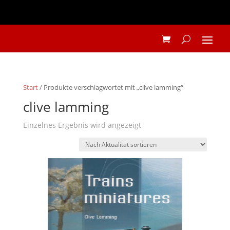
Start
/ Produkte verschlagwortet mit „clive lamming“
clive lamming
Einzelnes Ergebnis wird angezeigt