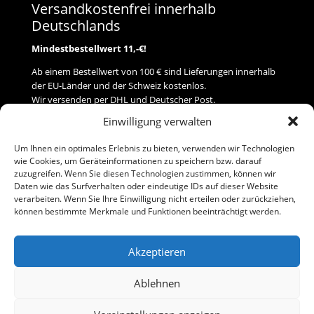
Versandkostenfrei innerhalb
Deutschlands
Mindestbestellwert 11,-€!
Ab einem Bestellwert von 100 € sind Lieferungen innerhalb
der EU-Länder und der Schweiz kostenlos.
Wir versenden per DHL und Deutscher Post.
Einwilligung verwalten
Versand
Um Ihnen ein optimales Erlebnis zu bieten, verwenden wir Technologien
wie Cookies, um Geräteinformationen zu speichern bzw. darauf
Zahlung
zuzugreifen. Wenn Sie diesen Technologien zustimmen, können wir
Daten wie das Surfverhalten oder eindeutige IDs auf dieser Website
verarbeiten. Wenn Sie Ihre Einwilligung nicht erteilen oder zurückziehen,
Baumann Modellspielwaren
können bestimmte Merkmale und Funktionen beeinträchtigt werden.
Flurstraße 15
91413 Neustadt/Aisch
Akzeptieren
Telefon (0 91 61) 33 84
baumannj@t-online.de
Ablehnen