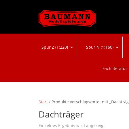
Spur Z (1:220)
Spur N (1:160)
Fachliteratur
Start
/ Produkte verschlagwortet mit „Dachträg
Dachträger
Einzelnes Ergebnis wird angezeigt