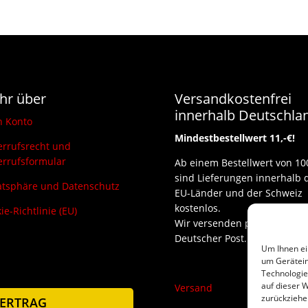
hr über
Versandkostenfrei
innerhalb Deutschla
n Konto
Mindestbestellwert 11,-€!
rrufsrecht und
rrufsformular
Ab einem Bestellwert von 10
sind Lieferungen innerhalb 
atsphäre und Datenschutz
EU-Länder und der Schweiz
kostenlos.
ie-Richtlinie (EU)
Wir versenden per DHL und
Deutscher Post.
Um Ihnen ei
um Gerätein
Technologie
auf dieser W
Versand
zurückziehe
ERTRAG