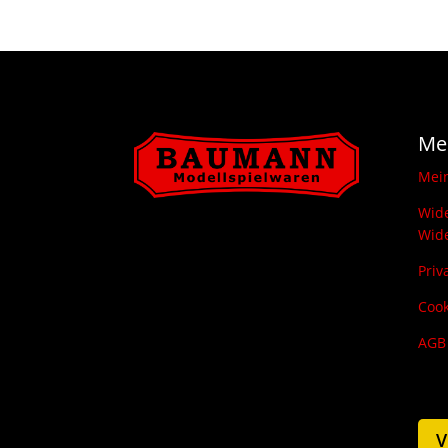
Me
Mei
Wide
Wide
Priv
Cook
AGB
V