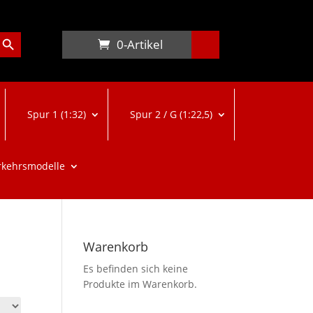
arch Button
0-Artikel
Spur 1 (1:32)
Spur 2 / G (1:22,5)
rkehrsmodelle
Warenkorb
Es befinden sich keine
Produkte im Warenkorb.