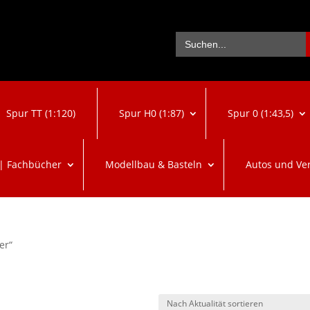
Se
Search
for:
Spur TT (1:120)
Spur H0 (1:87)
Spur 0 (1:43,5)
 | Fachbücher
Modellbau & Basteln
Autos und Ve
er“