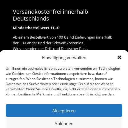
Versandkostenfrei innerhalb
Deutschlands
Mindestbestellwert 11,-€!
Ab einem Bestellwert von 100 € sind Lieferungen innerhalb
der EU-Länder und der Schweiz kostenlos.
Wir versenden per DHL und Deutscher Post.
Einwilligung verwalten
Versand
Um Ihnen ein optimales Erlebnis zu bieten, verwenden wir Technologien
wie Cookies, um Geräteinformationen zu speichern bzw. darauf
Zahlung
zuzugreifen. Wenn Sie diesen Technologien zustimmen, können wir
Daten wie das Surfverhalten oder eindeutige IDs auf dieser Website
verarbeiten. Wenn Sie Ihre Einwilligung nicht erteilen oder zurückziehen,
Baumann Modellspielwaren
können bestimmte Merkmale und Funktionen beeinträchtigt werden.
Flurstraße 15
91413 Neustadt/Aisch
Akzeptieren
Telefon (0 91 61) 33 84
baumannj@t-online.de
Ablehnen