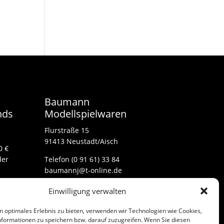
Baumann
nds
Modellspielwaren
Flurstraße 15
91413 Neustadt/Aisch
0 €
der
Telefon (0 91 61) 33 84
baumannj@t-online.de
Einwilligung verwalten
Kontakt
n optimales Erlebnis zu bieten, verwenden wir Technologien wie Cookies,
Impressum
formationen zu speichern bzw. darauf zuzugreifen. Wenn Sie diesen