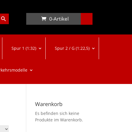
arch Button
0-Artikel
Spur 1 (1:32)
Spur 2 / G (1:22,5)
rkehrsmodelle
Warenkorb
Es befinden sich keine
Produkte im Warenkorb.