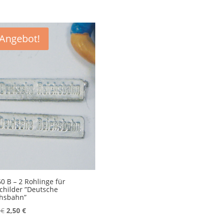
Angebot!
0 B – 2 Rohlinge für
childer ”Deutsche
chsbahn”
Ursprünglicher
Aktueller
0
€
2,50
€