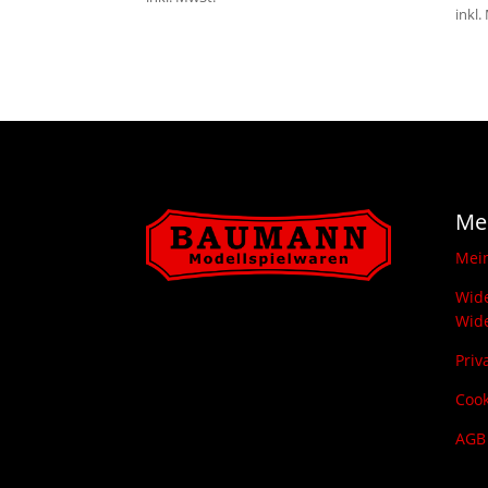
inkl.
Me
Mei
Wide
Wide
Priv
Cook
AGB