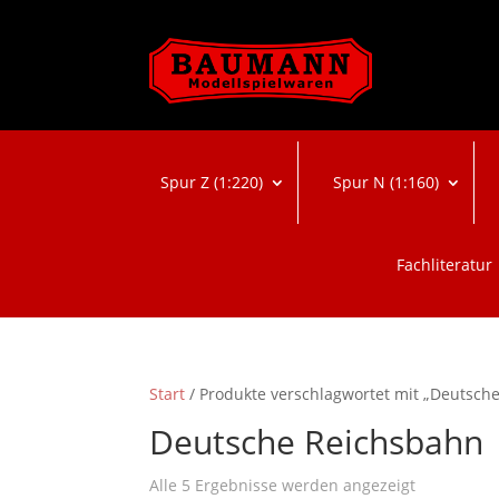
Spur Z (1:220)
Spur N (1:160)
Fachliteratur
Start
/ Produkte verschlagwortet mit „Deutsch
Deutsche Reichsbahn
Nach
Alle 5 Ergebnisse werden angezeigt