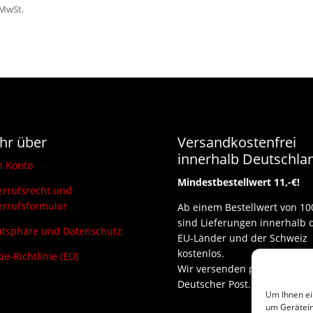
Preis
Preis
 MwSt.
war:
ist:
3,00 €
2,50 €.
hr über
Versandkostenfrei
innerhalb Deutschla
n Konto
Mindestbestellwert 11,-€!
rrufsrecht und
rrufsformular
Ab einem Bestellwert von 10
sind Lieferungen innerhalb 
atsphäre und Datenschutz
EU-Länder und der Schweiz
kostenlos.
ie-Richtlinie (EU)
Wir versenden per DHL und
Deutscher Post.
Um Ihnen ei
um Gerätein