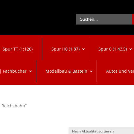
Se
Search
for:
Spur TT (1:120)
Spur H0 (1:87)
Spur 0 (1:43,5)
 | Fachbücher
Modellbau & Basteln
Autos und Ve
e Reichsbahn“