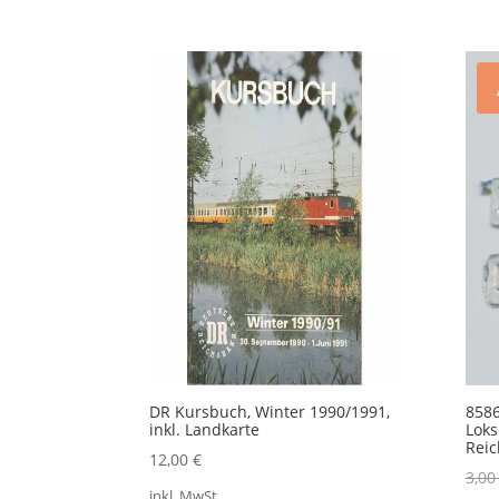
DR Kursbuch, Winter 1990/1991,
8586
inkl. Landkarte
Loks
Rei
12,00
€
3,0
inkl. MwSt.