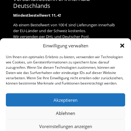
Deutschlands
Mindestbestellwert 11,-€!
Ab einem Bestellwert von 100 € sind Lieferungen innerhalb
der EU-Länder und der Schweiz kostenlos.
Wir versenden per DHL und Deutscher Post.
Einwilligung verwalten
Versand
Um Ihnen ein optimales Erlebnis zu bieten, verwenden wir Technologien
wie Cookies, um Geräteinformationen zu speichern bzw. darauf
Zahlung
zuzugreifen. Wenn Sie diesen Technologien zustimmen, können wir
Daten wie das Surfverhalten oder eindeutige IDs auf dieser Website
verarbeiten. Wenn Sie Ihre Einwilligung nicht erteilen oder zurückziehen,
Baumann Modellspielwaren
können bestimmte Merkmale und Funktionen beeinträchtigt werden.
Flurstraße 15
91413 Neustadt/Aisch
Akzeptieren
Telefon (0 91 61) 33 84
baumannj@t-online.de
Ablehnen
Voreinstellungen anzeigen
Kontakt