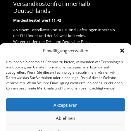
Versandkostenfrei innerhalb
Deutschlands
Mindestbestellwert 11,-€!
Ab einem Bestellwert von 100 € sind Lieferungen innerhalb
der EU-Länder und der Schweiz kostenlos.
Wir versenden per DHL und Deutscher Post.
Einwilligung verwalten
Versand
Um Ihnen ein optimales Erlebnis zu bieten, verwenden wir Technologien
wie Cookies, um Geräteinformationen zu speichern bzw. darauf
Zahlung
zuzugreifen. Wenn Sie diesen Technologien zustimmen, können wir
Daten wie das Surfverhalten oder eindeutige IDs auf dieser Website
verarbeiten. Wenn Sie Ihre Einwilligung nicht erteilen oder zurückziehen,
Baumann Modellspielwaren
können bestimmte Merkmale und Funktionen beeinträchtigt werden.
Flurstraße 15
91413 Neustadt/Aisch
Akzeptieren
Telefon (0 91 61) 33 84
baumannj@t-online.de
Ablehnen