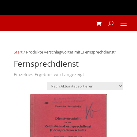
Start
/ Produkte verschlagwortet mit „Fernsprechdienst“
Fernsprechdienst
Einzelnes Ergebnis wird angezeigt