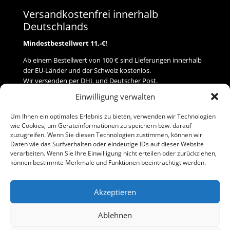
Versandkostenfrei innerhalb
Deutschlands
Mindestbestellwert 11,-€!
Ab einem Bestellwert von 100 € sind Lieferungen innerhalb
der EU-Länder und der Schweiz kostenlos.
Wir versenden per DHL und Deutscher Post.
Einwilligung verwalten
Versand
Um Ihnen ein optimales Erlebnis zu bieten, verwenden wir Technologien
wie Cookies, um Geräteinformationen zu speichern bzw. darauf
Zahlung
zuzugreifen. Wenn Sie diesen Technologien zustimmen, können wir
Daten wie das Surfverhalten oder eindeutige IDs auf dieser Website
verarbeiten. Wenn Sie Ihre Einwilligung nicht erteilen oder zurückziehen,
Baumann Modellspielwaren
können bestimmte Merkmale und Funktionen beeinträchtigt werden.
Flurstraße 15
91413 Neustadt/Aisch
Akzeptieren
Telefon (0 91 61) 33 84
baumannj@t-online.de
Ablehnen