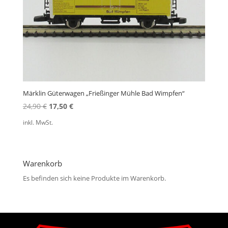
Märklin Güterwagen „Frießinger Mühle Bad Wimpfen“
Ursprünglicher
Aktueller
24,90
€
17,50
€
Preis
Preis
inkl. MwSt.
war:
ist:
24,90 €
17,50 €.
Warenkorb
Es befinden sich keine Produkte im Warenkorb.