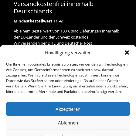
Versandkostenfrei innerhalb
Deutschlands
Mindestbestellwert 11,-€!
Ab einem Bestellwert von 100 € sind Lieferungen innerhalb
der EU-Länder und der Schweiz kostenlos.
Wir versenden per DHL und Deutscher Post.
Einwilligung verwalten
Versand
Um Ihnen ein optimales Erlebnis zu bieten, verwenden wir Technologien
wie Cookies, um Geräteinformationen zu speichern bzw. darauf
Zahlung
zuzugreifen. Wenn Sie diesen Technologien zustimmen, können wir
Daten wie das Surfverhalten oder eindeutige IDs auf dieser Website
verarbeiten. Wenn Sie Ihre Einwilligung nicht erteilen oder zurückziehen,
Baumann Modellspielwaren
können bestimmte Merkmale und Funktionen beeinträchtigt werden.
Flurstraße 15
91413 Neustadt/Aisch
Akzeptieren
Telefon (0 91 61) 33 84
baumannj@t-online.de
Ablehnen