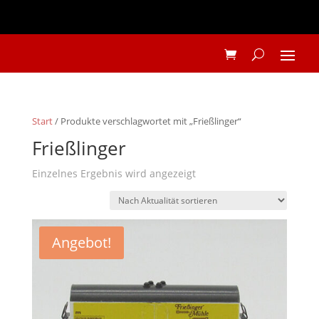
Start
/ Produkte verschlagwortet mit „Frießlinger“
Frießlinger
Einzelnes Ergebnis wird angezeigt
Angebot!