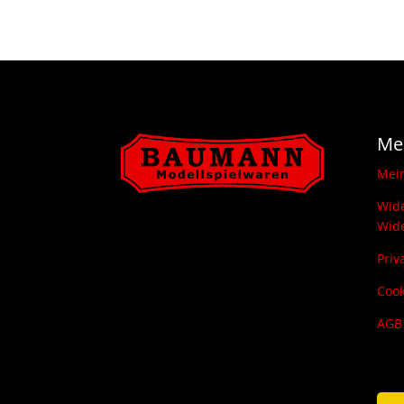
Me
Mei
Wide
Wide
Priv
Cook
AGB