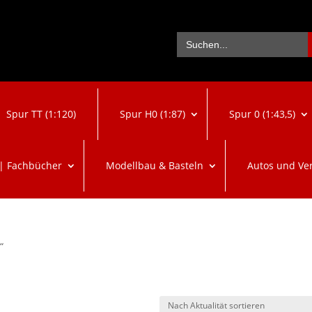
Se
Search
for:
Spur TT (1:120)
Spur H0 (1:87)
Spur 0 (1:43,5)
 | Fachbücher
Modellbau & Basteln
Autos und Ve
“