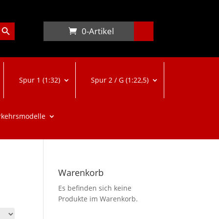
arch Button
0-Artikel
Spur 1 (1:32)
Spur 2 / G (1:22,5)
rkehrsmodelle
Warenkorb
Es befinden sich keine
Produkte im Warenkorb.