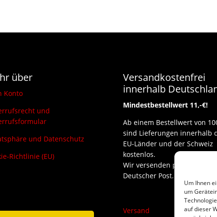
hr über
Versandkostenfrei
innerhalb Deutschla
n Konto
Mindestbestellwert 11,-€!
rrufsrecht und
rrufsformular
Ab einem Bestellwert von 10
sind Lieferungen innerhalb 
atsphäre und Datenschutz
EU-Länder und der Schweiz
kostenlos.
ie-Richtlinie (EU)
Wir versenden per DHL und
Deutscher Post.
Um Ihnen ei
um Gerätein
Technologie
auf dieser W
Versand