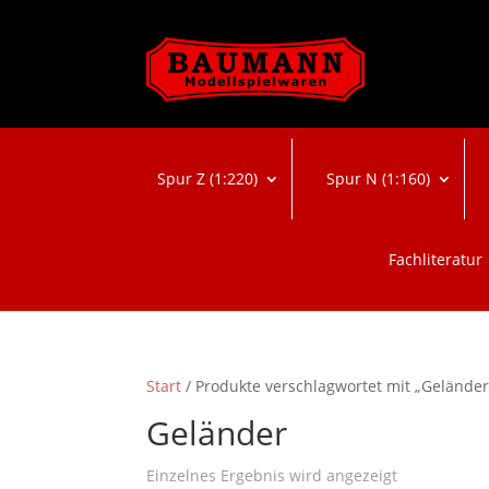
Spur Z (1:220)
Spur N (1:160)
Fachliteratur
Start
/ Produkte verschlagwortet mit „Geländer
Geländer
Einzelnes Ergebnis wird angezeigt