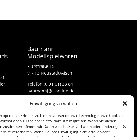
Baumann
nds
Modellspielwaren
Flurstraße 15
91413 Neustadt/Aisch
0 €
der
Telefon (0 91 61) 33 84
baumannj@t-online.de
Einwilligung verwalten
Kontakt
n optimales Erlebnis zu bieten, verwenden wir Technologien wie Cookies,
Impressum
formationen zu speichern bzw. darauf zuzugreifen. Wenn Sie diesen
n zustimmen, können wir Daten wie das Surfverhalten oder eindeutige IDs
ebsite verarbeiten. Wenn Sie Ihre Einwilligung nicht erteilen oder