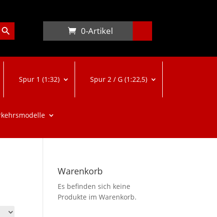
arch Button
0-Artikel
Spur 1 (1:32)
Spur 2 / G (1:22,5)
rkehrsmodelle
Warenkorb
Es befinden sich keine
Produkte im Warenkorb.