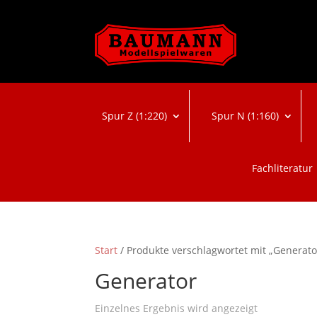
Spur Z (1:220)
Spur N (1:160)
Fachliteratur
Start
/ Produkte verschlagwortet mit „Generato
Generator
Einzelnes Ergebnis wird angezeigt