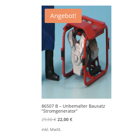
Angebot!
86507 B – Unbemalter Bausatz
”Stromgenerator”
Ursprünglicher
Aktueller
29,50
€
22,00
€
Preis
Preis
inkl. MwSt.
war:
ist: