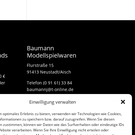
Baumann
nds
Modellspielwaren
Flurstraße 15
91413 Neustadt/Aisch
0 €
der
Telefon (0 91 61) 33 84
baumannj@t-online.de
Einwilligung verwalten
Kontakt
n optimales Erlebnis zu bieten, verwenden wir Technologien wie Cookies,
Impressum
formationen zu speichern bzw. darauf zuzugreifen. Wenn Sie diesen
n zustimmen, können wir Daten wie das Surfverhalten oder eindeutige IDs
ebsite verarbeiten. Wenn Sie Ihre Einwilligung nicht erteilen oder