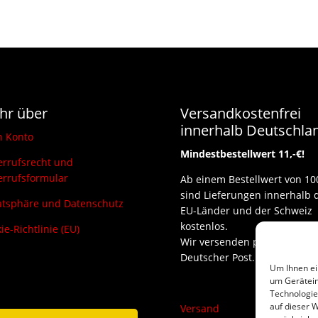
hr über
Versandkostenfrei
innerhalb Deutschla
n Konto
Mindestbestellwert 11,-€!
rrufsrecht und
rrufsformular
Ab einem Bestellwert von 10
sind Lieferungen innerhalb 
atsphäre und Datenschutz
EU-Länder und der Schweiz
kostenlos.
ie-Richtlinie (EU)
Wir versenden per DHL und
Deutscher Post.
Um Ihnen ei
um Gerätein
Technologie
auf dieser W
Versand