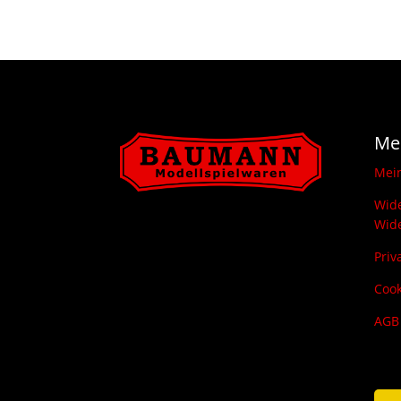
29,50 €
22,00 €.
Me
Mei
Wide
Wide
Priv
Cook
AGB