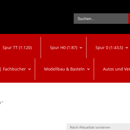
Se
Search
for:
Spur TT (1:120)
Spur H0 (1:87)
Spur 0 (1:43,5)
 | Fachbücher
Modellbau & Basteln
Autos und Ve
r“