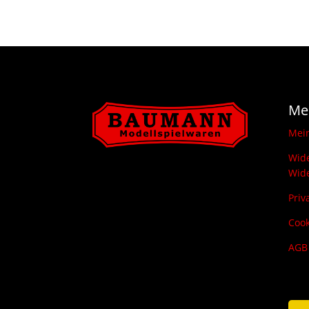
14,80 €
9,50 €.
Me
Mei
Wide
Wide
Priv
Cook
AGB