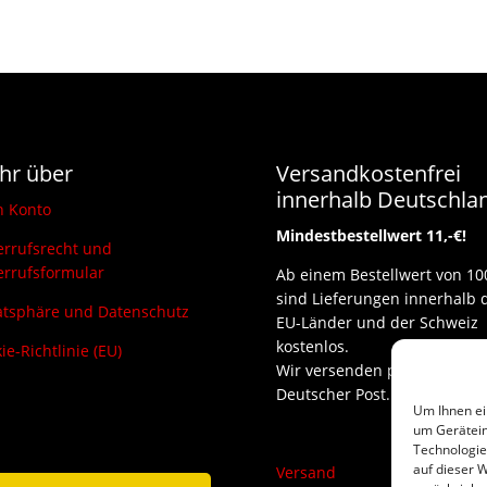
hr über
Versandkostenfrei
innerhalb Deutschla
n Konto
Mindestbestellwert 11,-€!
rrufsrecht und
rrufsformular
Ab einem Bestellwert von 10
sind Lieferungen innerhalb 
atsphäre und Datenschutz
EU-Länder und der Schweiz
kostenlos.
ie-Richtlinie (EU)
Wir versenden per DHL und
Deutscher Post.
Um Ihnen ei
um Gerätein
Technologie
auf dieser W
Versand