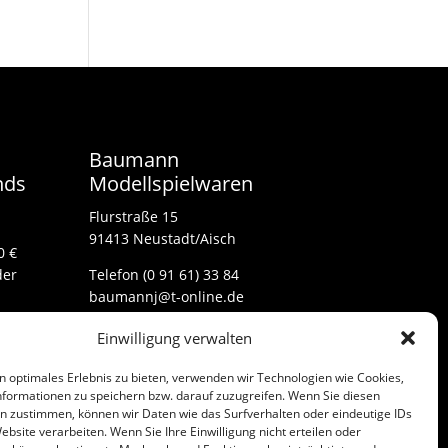
Baumann
nds
Modellspielwaren
Flurstraße 15
91413 Neustadt/Aisch
0 €
der
Telefon (0 91 61) 33 84
baumannj@t-online.de
Einwilligung verwalten
Kontakt
n optimales Erlebnis zu bieten, verwenden wir Technologien wie Cookies,
Impressum
formationen zu speichern bzw. darauf zuzugreifen. Wenn Sie diesen
n zustimmen, können wir Daten wie das Surfverhalten oder eindeutige IDs
ebsite verarbeiten. Wenn Sie Ihre Einwilligung nicht erteilen oder