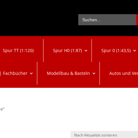
Se
Search
for:
Spur TT (1:120)
Spur H0 (1:87)
Spur 0 (1:43,5)
 | Fachbücher
Modellbau & Basteln
Autos und Ve
ne“