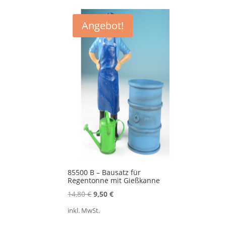
Angebot!
85500 B – Bausatz für
Regentonne mit Gießkanne
Ursprünglicher
Aktueller
14,80
€
9,50
€
Preis
Preis
inkl. MwSt.
war:
ist: