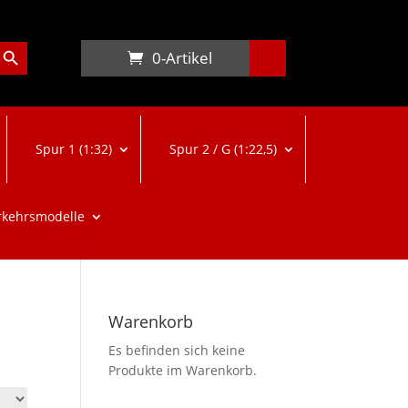
arch Button
0-Artikel
Spur 1 (1:32)
Spur 2 / G (1:22,5)
rkehrsmodelle
Warenkorb
Es befinden sich keine
Produkte im Warenkorb.