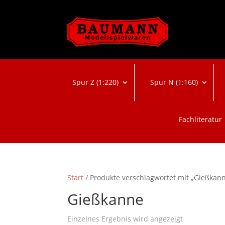
Spur Z (1:220)
Spur N (1:160)
Fachliteratur
Start
/ Produkte verschlagwortet mit „Gießkan
Gießkanne
Einzelnes Ergebnis wird angezeigt