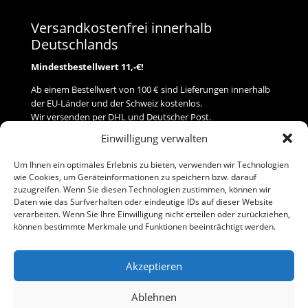
Versandkostenfrei innerhalb
Deutschlands
Mindestbestellwert 11,-€!
Ab einem Bestellwert von 100 € sind Lieferungen innerhalb
der EU-Länder und der Schweiz kostenlos.
Wir versenden per DHL und Deutscher Post.
Einwilligung verwalten
Versand
Um Ihnen ein optimales Erlebnis zu bieten, verwenden wir Technologien
wie Cookies, um Geräteinformationen zu speichern bzw. darauf
Zahlung
zuzugreifen. Wenn Sie diesen Technologien zustimmen, können wir
Daten wie das Surfverhalten oder eindeutige IDs auf dieser Website
verarbeiten. Wenn Sie Ihre Einwilligung nicht erteilen oder zurückziehen,
Baumann Modellspielwaren
können bestimmte Merkmale und Funktionen beeinträchtigt werden.
Flurstraße 15
91413 Neustadt/Aisch
Akzeptieren
Telefon (0 91 61) 33 84
baumannj@t-online.de
Ablehnen