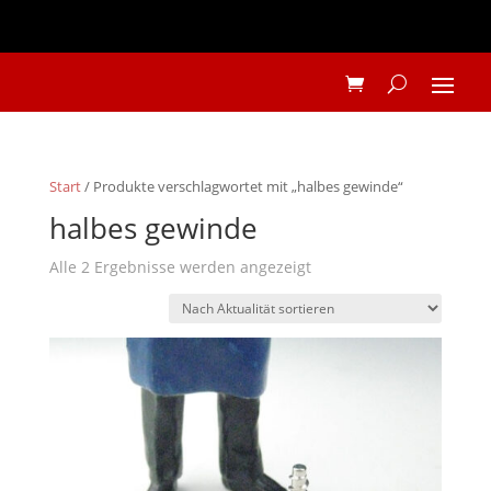
Start
/ Produkte verschlagwortet mit „halbes gewinde“
halbes gewinde
Nach
Alle 2 Ergebnisse werden angezeigt
Aktualität
sortiert