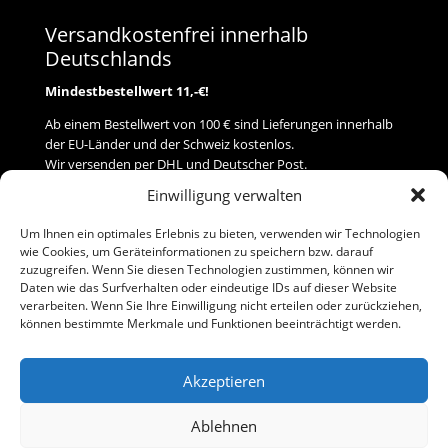
Versandkostenfrei innerhalb
Deutschlands
Mindestbestellwert 11,-€!
Ab einem Bestellwert von 100 € sind Lieferungen innerhalb
der EU-Länder und der Schweiz kostenlos.
Wir versenden per DHL und Deutscher Post.
Einwilligung verwalten
Versand
Um Ihnen ein optimales Erlebnis zu bieten, verwenden wir Technologien
wie Cookies, um Geräteinformationen zu speichern bzw. darauf
Zahlung
zuzugreifen. Wenn Sie diesen Technologien zustimmen, können wir
Daten wie das Surfverhalten oder eindeutige IDs auf dieser Website
verarbeiten. Wenn Sie Ihre Einwilligung nicht erteilen oder zurückziehen,
Baumann Modellspielwaren
können bestimmte Merkmale und Funktionen beeinträchtigt werden.
Flurstraße 15
91413 Neustadt/Aisch
Akzeptieren
Telefon (0 91 61) 33 84
baumannj@t-online.de
Ablehnen