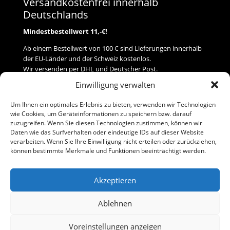
Versandkostenfrei innerhalb
Deutschlands
Mindestbestellwert 11,-€!
Ab einem Bestellwert von 100 € sind Lieferungen innerhalb
der EU-Länder und der Schweiz kostenlos.
Wir versenden per DHL und Deutscher Post.
Einwilligung verwalten
Versand
Um Ihnen ein optimales Erlebnis zu bieten, verwenden wir Technologien
wie Cookies, um Geräteinformationen zu speichern bzw. darauf
Zahlung
zuzugreifen. Wenn Sie diesen Technologien zustimmen, können wir
Daten wie das Surfverhalten oder eindeutige IDs auf dieser Website
verarbeiten. Wenn Sie Ihre Einwilligung nicht erteilen oder zurückziehen,
Baumann Modellspielwaren
können bestimmte Merkmale und Funktionen beeinträchtigt werden.
Flurstraße 15
91413 Neustadt/Aisch
Akzeptieren
Telefon (0 91 61) 33 84
baumannj@t-online.de
Ablehnen
Voreinstellungen anzeigen