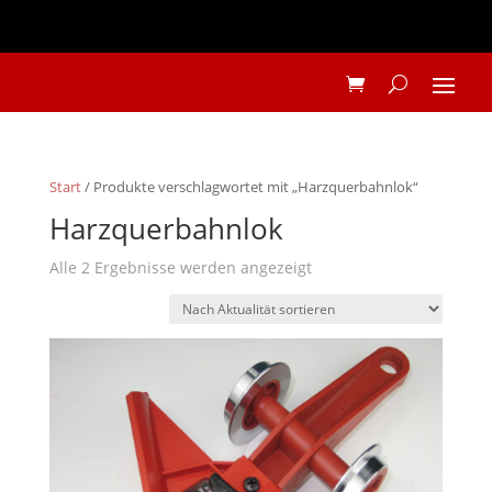
Start
/ Produkte verschlagwortet mit „Harzquerbahnlok“
Harzquerbahnlok
Nach
Alle 2 Ergebnisse werden angezeigt
Aktualität
sortiert