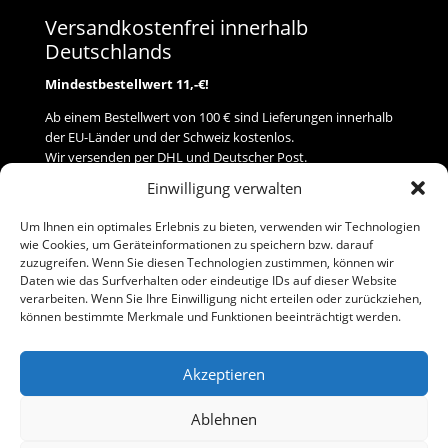
Versandkostenfrei innerhalb
Deutschlands
Mindestbestellwert 11,-€!
Ab einem Bestellwert von 100 € sind Lieferungen innerhalb
der EU-Länder und der Schweiz kostenlos.
Wir versenden per DHL und Deutscher Post.
Einwilligung verwalten
Versand
Um Ihnen ein optimales Erlebnis zu bieten, verwenden wir Technologien
wie Cookies, um Geräteinformationen zu speichern bzw. darauf
Zahlung
zuzugreifen. Wenn Sie diesen Technologien zustimmen, können wir
Daten wie das Surfverhalten oder eindeutige IDs auf dieser Website
verarbeiten. Wenn Sie Ihre Einwilligung nicht erteilen oder zurückziehen,
Baumann Modellspielwaren
können bestimmte Merkmale und Funktionen beeinträchtigt werden.
Flurstraße 15
91413 Neustadt/Aisch
Akzeptieren
Telefon (0 91 61) 33 84
baumannj@t-online.de
Ablehnen