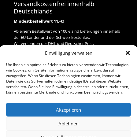
Versandkostenfrei innerhalb
Deutschlands
Mindestbestellwert 11,-€!
Ab einem Bestellwert von 100 € sind Lieferungen innerhalb
der EU-Länder und der Schweiz kostenlos.
Wir versenden per DHL und Deutscher Post.
Einwilligung verwalten
Versand
Um Ihnen ein optimales Erlebnis zu bieten, verwenden wir Technologien
wie Cookies, um Geräteinformationen zu speichern bzw. darauf
Zahlung
zuzugreifen. Wenn Sie diesen Technologien zustimmen, können wir
Daten wie das Surfverhalten oder eindeutige IDs auf dieser Website
verarbeiten. Wenn Sie Ihre Einwilligung nicht erteilen oder zurückziehen,
Baumann Modellspielwaren
können bestimmte Merkmale und Funktionen beeinträchtigt werden.
Flurstraße 15
91413 Neustadt/Aisch
Akzeptieren
Telefon (0 91 61) 33 84
baumannj@t-online.de
Ablehnen