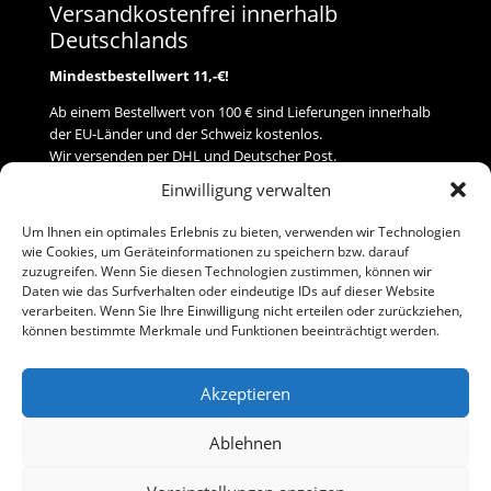
Versandkostenfrei innerhalb
Deutschlands
Mindestbestellwert 11,-€!
Ab einem Bestellwert von 100 € sind Lieferungen innerhalb
der EU-Länder und der Schweiz kostenlos.
Wir versenden per DHL und Deutscher Post.
Einwilligung verwalten
Versand
Um Ihnen ein optimales Erlebnis zu bieten, verwenden wir Technologien
wie Cookies, um Geräteinformationen zu speichern bzw. darauf
Zahlung
zuzugreifen. Wenn Sie diesen Technologien zustimmen, können wir
Daten wie das Surfverhalten oder eindeutige IDs auf dieser Website
verarbeiten. Wenn Sie Ihre Einwilligung nicht erteilen oder zurückziehen,
Baumann Modellspielwaren
können bestimmte Merkmale und Funktionen beeinträchtigt werden.
Flurstraße 15
91413 Neustadt/Aisch
Akzeptieren
Telefon (0 91 61) 33 84
baumannj@t-online.de
Ablehnen