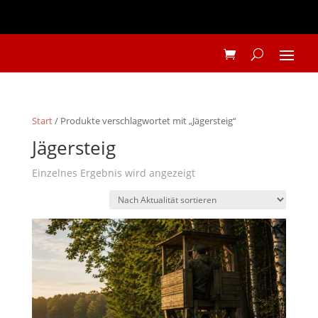
Start
/ Produkte verschlagwortet mit „Jägersteig“
Jägersteig
Einzelnes Ergebnis wird angezeigt