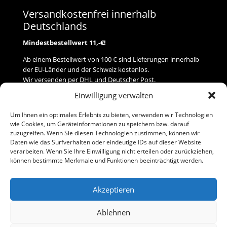
Versandkostenfrei innerhalb
Deutschlands
Mindestbestellwert 11,-€!
Ab einem Bestellwert von 100 € sind Lieferungen innerhalb
der EU-Länder und der Schweiz kostenlos.
Wir versenden per DHL und Deutscher Post.
Einwilligung verwalten
Versand
Um Ihnen ein optimales Erlebnis zu bieten, verwenden wir Technologien
wie Cookies, um Geräteinformationen zu speichern bzw. darauf
Zahlung
zuzugreifen. Wenn Sie diesen Technologien zustimmen, können wir
Daten wie das Surfverhalten oder eindeutige IDs auf dieser Website
verarbeiten. Wenn Sie Ihre Einwilligung nicht erteilen oder zurückziehen,
Baumann Modellspielwaren
können bestimmte Merkmale und Funktionen beeinträchtigt werden.
Flurstraße 15
91413 Neustadt/Aisch
Akzeptieren
Telefon (0 91 61) 33 84
baumannj@t-online.de
Ablehnen