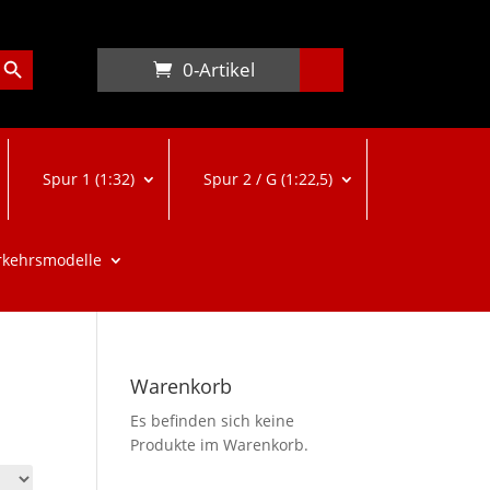
arch Button
0-Artikel
Spur 1 (1:32)
Spur 2 / G (1:22,5)
rkehrsmodelle
Warenkorb
Es befinden sich keine
Produkte im Warenkorb.