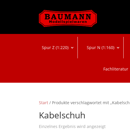
Spur Z (1:220)
Spur N (1:160)
Fachliteratur
Start
/ Produkte verschlagwortet mit „Kabelsc
Kabelschuh
Einzelnes Ergebnis wird angezeigt