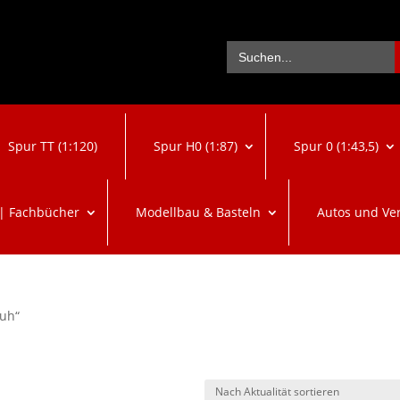
Se
Search
for:
Spur TT (1:120)
Spur H0 (1:87)
Spur 0 (1:43,5)
 | Fachbücher
Modellbau & Basteln
Autos und Ve
huh“