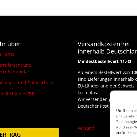
hr über
Versandkostenfrei
innerhalb Deutschla
n Konto
Mindestbestellwert 11,-€!
rrufsrecht und
rrufsformular
Ab einem Bestellwert von 10
sind Lieferungen innerhalb 
atsphäre und Datenschutz
EU-Länder und der Schweiz
kostenlos.
ie-Richtlinie (EU)
Wir versenden per DHL und
Deutscher Post.
Um Ihnen ei
um Gerätein
Technologie
auf dieser W
Versand
zurückziehe
ERTRAG