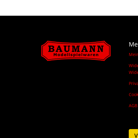
Me
Mei
Wide
Wide
Priv
Cook
AGB
V