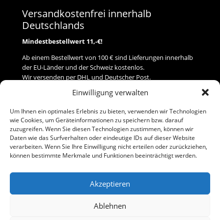
Versandkostenfrei innerhalb
Deutschlands
Mindestbestellwert 11,-€!
Ab einem Bestellwert von 100 € sind Lieferungen innerhalb
der EU-Länder und der Schweiz kostenlos.
Wir versenden per DHL und Deutscher Post.
Einwilligung verwalten
Versand
Um Ihnen ein optimales Erlebnis zu bieten, verwenden wir Technologien
wie Cookies, um Geräteinformationen zu speichern bzw. darauf
Zahlung
zuzugreifen. Wenn Sie diesen Technologien zustimmen, können wir
Daten wie das Surfverhalten oder eindeutige IDs auf dieser Website
verarbeiten. Wenn Sie Ihre Einwilligung nicht erteilen oder zurückziehen,
Baumann Modellspielwaren
können bestimmte Merkmale und Funktionen beeinträchtigt werden.
Flurstraße 15
91413 Neustadt/Aisch
Akzeptieren
Telefon (0 91 61) 33 84
baumannj@t-online.de
Ablehnen