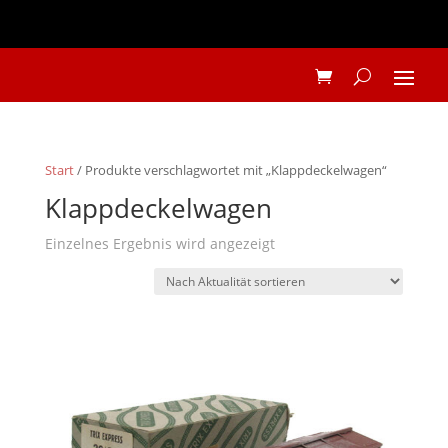
Start
/ Produkte verschlagwortet mit „Klappdeckelwagen“
Klappdeckelwagen
Einzelnes Ergebnis wird angezeigt