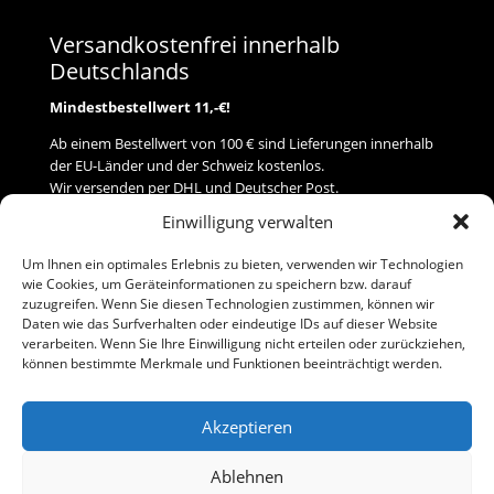
Versandkostenfrei innerhalb
Deutschlands
Mindestbestellwert 11,-€!
Ab einem Bestellwert von 100 € sind Lieferungen innerhalb
der EU-Länder und der Schweiz kostenlos.
Wir versenden per DHL und Deutscher Post.
Einwilligung verwalten
Versand
Um Ihnen ein optimales Erlebnis zu bieten, verwenden wir Technologien
wie Cookies, um Geräteinformationen zu speichern bzw. darauf
Zahlung
zuzugreifen. Wenn Sie diesen Technologien zustimmen, können wir
Daten wie das Surfverhalten oder eindeutige IDs auf dieser Website
verarbeiten. Wenn Sie Ihre Einwilligung nicht erteilen oder zurückziehen,
Baumann Modellspielwaren
können bestimmte Merkmale und Funktionen beeinträchtigt werden.
Flurstraße 15
91413 Neustadt/Aisch
Akzeptieren
Telefon (0 91 61) 33 84
baumannj@t-online.de
Ablehnen