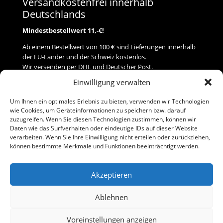
Versandkostenfrei innerhalb
Deutschlands
Mindestbestellwert 11,-€!
Ab einem Bestellwert von 100 € sind Lieferungen innerhalb
der EU-Länder und der Schweiz kostenlos.
Wir versenden per DHL und Deutscher Post.
Einwilligung verwalten
Versand
Um Ihnen ein optimales Erlebnis zu bieten, verwenden wir Technologien
wie Cookies, um Geräteinformationen zu speichern bzw. darauf
Zahlung
zuzugreifen. Wenn Sie diesen Technologien zustimmen, können wir
Daten wie das Surfverhalten oder eindeutige IDs auf dieser Website
verarbeiten. Wenn Sie Ihre Einwilligung nicht erteilen oder zurückziehen,
Baumann Modellspielwaren
können bestimmte Merkmale und Funktionen beeinträchtigt werden.
Flurstraße 15
91413 Neustadt/Aisch
Akzeptieren
Telefon (0 91 61) 33 84
baumannj@t-online.de
Ablehnen
Voreinstellungen anzeigen