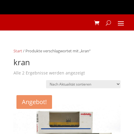
Start
/ Produkte verschlagwortet mit „kran“
kran
Nach
Alle 2 Ergebnisse werden angezeigt
Aktualität
sortiert
Angebot!