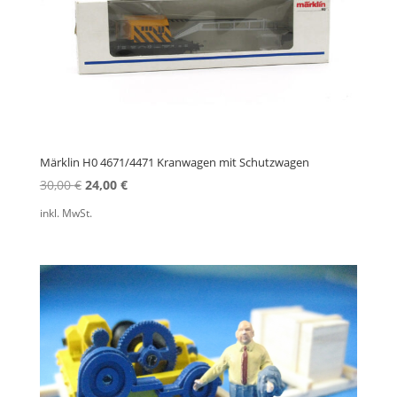
Märklin H0 4671/4471 Kranwagen mit Schutzwagen
Ursprünglicher
Aktueller
30,00
€
24,00
€
Preis
Preis
inkl. MwSt.
war:
ist:
30,00 €
24,00 €.