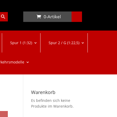
arch Button
0-Artikel
Spur 1 (1:32)
Spur 2 / G (1:22,5)
rkehrsmodelle
Warenkorb
Es befinden sich keine
Produkte im Warenkorb.