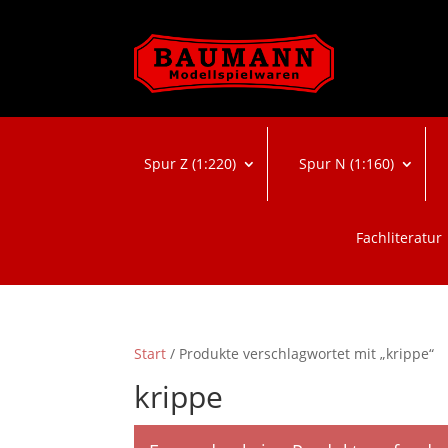
Spur Z (1:220)
Spur N (1:160)
Fachliteratur
Start
/ Produkte verschlagwortet mit „krippe“
krippe