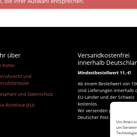
, die Ihrer Auswahl entsprechen.
hr über
Versandkostenfrei
innerhalb Deutschla
n Konto
Mindestbestellwert 11,-€!
rrufsrecht und
rrufsformular
Ab einem Bestellwert von 10
sind Lieferungen innerhalb 
atsphäre und Datenschutz
EU-Länder und der Schweiz
kostenlos.
ie-Richtlinie (EU)
Wir versenden per DHL und
Deutscher Post.
Um Ihnen ei
um Gerätein
Technologie