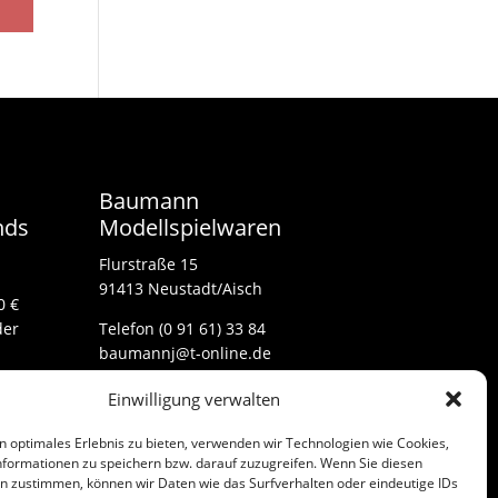
Baumann
nds
Modellspielwaren
Flurstraße 15
91413 Neustadt/Aisch
0 €
der
Telefon (0 91 61) 33 84
baumannj@t-online.de
Einwilligung verwalten
Kontakt
n optimales Erlebnis zu bieten, verwenden wir Technologien wie Cookies,
Impressum
formationen zu speichern bzw. darauf zuzugreifen. Wenn Sie diesen
n zustimmen, können wir Daten wie das Surfverhalten oder eindeutige IDs