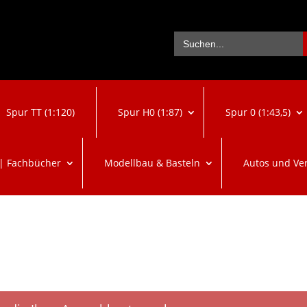
Se
Search
for:
Spur TT (1:120)
Spur H0 (1:87)
Spur 0 (1:43,5)
 | Fachbücher
Modellbau & Basteln
Autos und Ve