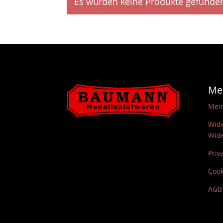
Es wurden keine Produkte gefunden
Me
Mei
Wide
Wide
Priv
Cook
AGB