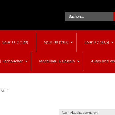
Se
Search
for:
Spur TT (1:120)
Spur H0 (1:87)
Spur 0 (1:43,5)
 | Fachbücher
Modellbau & Basteln
Autos und Ve
TAHL“