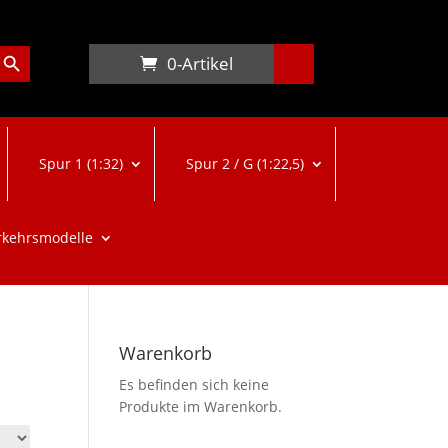
arch Button
0-Artikel
Spur 1 (1:32)
Spur 2 / G (1:22,5)
rkehrsmodelle
Warenkorb
Es befinden sich keine
Produkte im Warenkorb.