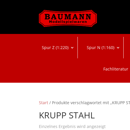
Spur Z (1:220)
Spur N (1:160)
Fachliteratur
Start
/ Produkte verschlagwortet mit „KRUPP S
KRUPP STAHL
Einzelnes Ergebnis wird angezeigt