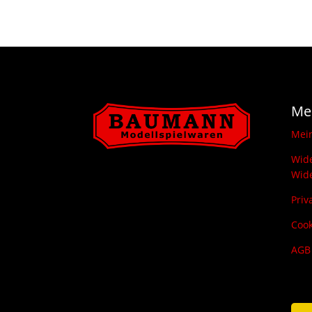
Me
Mei
Wide
Wide
Priv
Cook
AGB