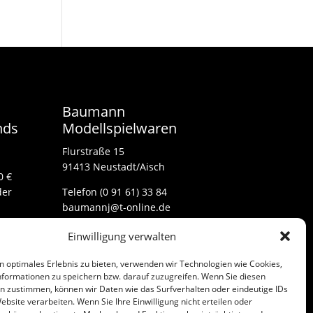
Baumann
nds
Modellspielwaren
Flurstraße 15
91413 Neustadt/Aisch
0 €
der
Telefon (0 91 61) 33 84
baumannj@t-online.de
Einwilligung verwalten
Kontakt
n optimales Erlebnis zu bieten, verwenden wir Technologien wie Cookies,
Impressum
formationen zu speichern bzw. darauf zuzugreifen. Wenn Sie diesen
n zustimmen, können wir Daten wie das Surfverhalten oder eindeutige IDs
ebsite verarbeiten. Wenn Sie Ihre Einwilligung nicht erteilen oder