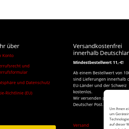
hr über
Versandkostenfrei
innerhalb Deutschla
n Konto
Mindestbestellwert 11,-€!
rrufsrecht und
rrufsformular
Ab einem Bestellwert von 10
sind Lieferungen innerhalb 
atsphäre und Datenschutz
EU-Länder und der Schweiz
kostenlos.
ie-Richtlinie (EU)
Wir versenden per DHL und
Deutscher Post.
Um Ihnen ei
um Gerätein
Technologie
auf dieser W
Versand