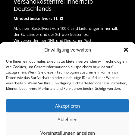
Versandkostenfrei innerhalb
Deutschlands
Mindestbestellwert 11,-€!
Ab einem Bestellwert von 100 € sind Lieferungen innerhalb
der EU-Länder und der Schweiz kostenlos.
Wir versenden per DHL und Deutscher Post.
Einwilligung verwalten
Versand
Um Ihnen ein optimales Erlebnis zu bieten, verwenden wir Technologien
wie Cookies, um Geräteinformationen zu speichern bzw. darauf
Zahlung
zuzugreifen. Wenn Sie diesen Technologien zustimmen, können wir
Daten wie das Surfverhalten oder eindeutige IDs auf dieser Website
verarbeiten. Wenn Sie Ihre Einwilligung nicht erteilen oder zurückziehen,
Baumann Modellspielwaren
können bestimmte Merkmale und Funktionen beeinträchtigt werden.
Flurstraße 15
91413 Neustadt/Aisch
Akzeptieren
Telefon (0 91 61) 33 84
baumannj@t-online.de
Ablehnen
Voreinstellungen anzeigen