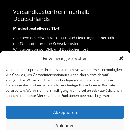
Versandkostenfrei innerhalb
Deutschlands
Mindestbestellwert 11,-€!
Ab einem Bestellwert von 100 € sind Lieferungen innerhalb
der EU-Länder und der Schweiz kostenlos.
Wir versenden per DHL und Deutscher Post.
Einwilligung verwalten
Versand
Um Ihnen ein optimales Erlebnis zu bieten, verwenden wir Technologien
wie Cookies, um Geräteinformationen zu speichern bzw. darauf
Zahlung
zuzugreifen. Wenn Sie diesen Technologien zustimmen, können wir
Daten wie das Surfverhalten oder eindeutige IDs auf dieser Website
verarbeiten. Wenn Sie Ihre Einwilligung nicht erteilen oder zurückziehen,
Baumann Modellspielwaren
können bestimmte Merkmale und Funktionen beeinträchtigt werden.
Flurstraße 15
91413 Neustadt/Aisch
Akzeptieren
Telefon (0 91 61) 33 84
baumannj@t-online.de
Ablehnen