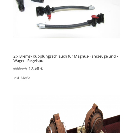
2 x Brems- Kupplungsschlauch für Magnus-Fahrzeuge und -
Wagen, Regelspur
Ursprünglicher
Aktueller
23,95
€
17,50
€
Preis
Preis
inkl. MwSt.
war:
ist:
23,95 €
17,50 €.