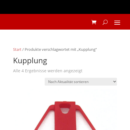
Start
/ Produkte verschlagwortet mit „Kupplung“
Kupplung
Nach
Alle 4 Ergebnisse werden angezeigt
Aktualität
sortiert