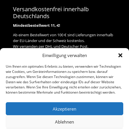
Versandkostenfrei innerhalb
Deutschlands
Mindestbestellwert 11,-€!
Ab einem Bestellwert von 100 € sind Lieferungen innerhalb
der EU-Länder und der Schweiz kostenlos.
Wir versenden per DHL und Deutscher Post.
Einwilligung verwalten
Versand
Um Ihnen ein optimales Erlebnis zu bieten, verwenden wir Technologien
wie Cookies, um Geräteinformationen zu speichern bzw. darauf
Zahlung
zuzugreifen. Wenn Sie diesen Technologien zustimmen, können wir
Daten wie das Surfverhalten oder eindeutige IDs auf dieser Website
verarbeiten. Wenn Sie Ihre Einwilligung nicht erteilen oder zurückziehen,
Baumann Modellspielwaren
können bestimmte Merkmale und Funktionen beeinträchtigt werden.
Flurstraße 15
91413 Neustadt/Aisch
Akzeptieren
Telefon (0 91 61) 33 84
baumannj@t-online.de
Ablehnen