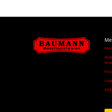
Me
Mei
Wide
Wide
Priv
Cook
AGB