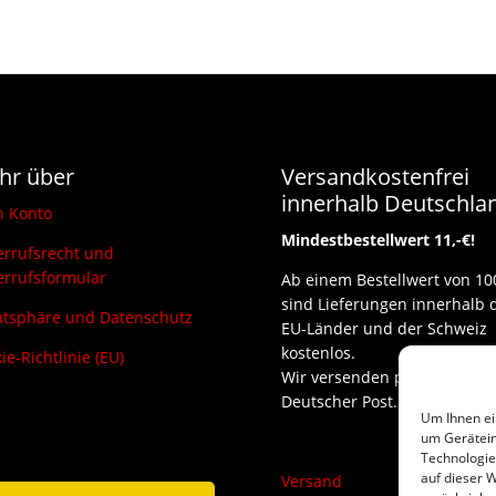
hr über
Versandkostenfrei
innerhalb Deutschla
n Konto
Mindestbestellwert 11,-€!
rrufsrecht und
rrufsformular
Ab einem Bestellwert von 10
sind Lieferungen innerhalb 
atsphäre und Datenschutz
EU-Länder und der Schweiz
kostenlos.
ie-Richtlinie (EU)
Wir versenden per DHL und
Deutscher Post.
Um Ihnen ei
um Gerätein
Technologie
auf dieser W
Versand