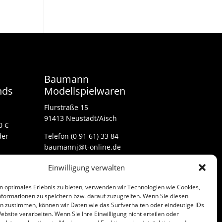
Baumann
nds
Modellspielwaren
Flurstraße 15
91413 Neustadt/Aisch
0 €
der
Telefon (0 91 61) 33 84
baumannj@t-online.de
Einwilligung verwalten
Kontakt
n optimales Erlebnis zu bieten, verwenden wir Technologien wie Cookies,
Impressum
formationen zu speichern bzw. darauf zuzugreifen. Wenn Sie diesen
n zustimmen, können wir Daten wie das Surfverhalten oder eindeutige IDs
ebsite verarbeiten. Wenn Sie Ihre Einwilligung nicht erteilen oder