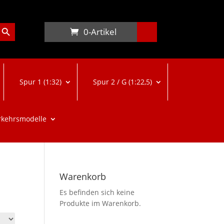
arch Button
0-Artikel
Spur 1 (1:32)
Spur 2 / G (1:22,5)
rkehrsmodelle
Warenkorb
Es befinden sich keine
Produkte im Warenkorb.