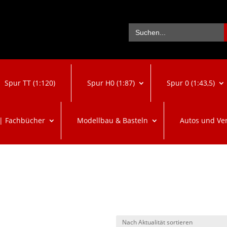
Se
Search
for:
Spur TT (1:120)
Spur H0 (1:87)
Spur 0 (1:43,5)
 | Fachbücher
Modellbau & Basteln
Autos und Ve