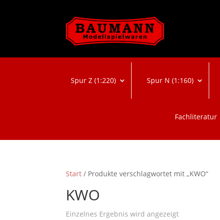
Spur Z (1:220)
Spur N (1:160)
Fachliteratur
Start
/ Produkte verschlagwortet mit „KWO“
KWO
Einzelnes Ergebnis wird angezeigt