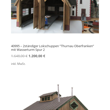
40995 – 2ständiger Lokschuppen ”Thurnau Oberfranken”
mit Wasserturm Spur 2
Ursprünglicher
Aktueller
1.648,00
€
1.200,00
€
Preis
Preis
inkl. MwSt.
war:
ist:
1.648,00 €
1.200,00 €.