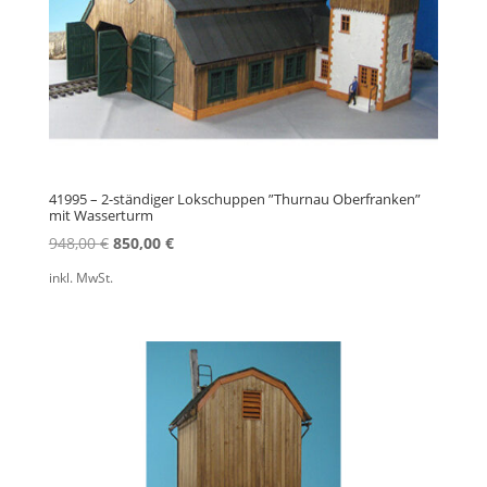
41995 – 2-ständiger Lokschuppen ”Thurnau Oberfranken”
mit Wasserturm
Ursprünglicher
Aktueller
948,00
€
850,00
€
Preis
Preis
inkl. MwSt.
war:
ist:
948,00 €
850,00 €.