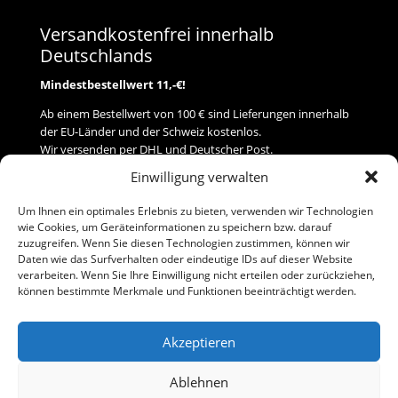
Versandkostenfrei innerhalb
Deutschlands
Mindestbestellwert 11,-€!
Ab einem Bestellwert von 100 € sind Lieferungen innerhalb
der EU-Länder und der Schweiz kostenlos.
Wir versenden per DHL und Deutscher Post.
Einwilligung verwalten
Versand
Um Ihnen ein optimales Erlebnis zu bieten, verwenden wir Technologien
wie Cookies, um Geräteinformationen zu speichern bzw. darauf
Zahlung
zuzugreifen. Wenn Sie diesen Technologien zustimmen, können wir
Daten wie das Surfverhalten oder eindeutige IDs auf dieser Website
verarbeiten. Wenn Sie Ihre Einwilligung nicht erteilen oder zurückziehen,
Baumann Modellspielwaren
können bestimmte Merkmale und Funktionen beeinträchtigt werden.
Flurstraße 15
91413 Neustadt/Aisch
Akzeptieren
Telefon (0 91 61) 33 84
baumannj@t-online.de
Ablehnen