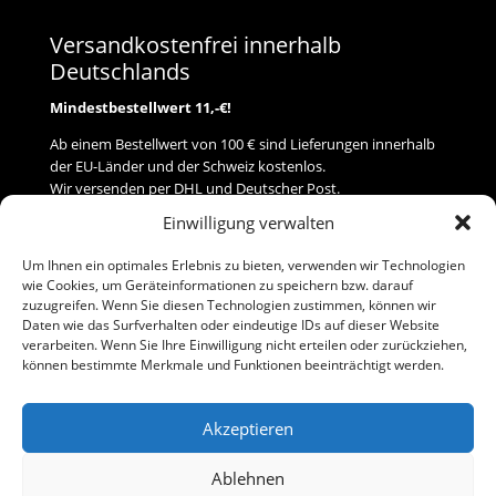
Versandkostenfrei innerhalb
Deutschlands
Mindestbestellwert 11,-€!
Ab einem Bestellwert von 100 € sind Lieferungen innerhalb
der EU-Länder und der Schweiz kostenlos.
Wir versenden per DHL und Deutscher Post.
Einwilligung verwalten
Versand
Um Ihnen ein optimales Erlebnis zu bieten, verwenden wir Technologien
wie Cookies, um Geräteinformationen zu speichern bzw. darauf
Zahlung
zuzugreifen. Wenn Sie diesen Technologien zustimmen, können wir
Daten wie das Surfverhalten oder eindeutige IDs auf dieser Website
verarbeiten. Wenn Sie Ihre Einwilligung nicht erteilen oder zurückziehen,
Baumann Modellspielwaren
können bestimmte Merkmale und Funktionen beeinträchtigt werden.
Flurstraße 15
91413 Neustadt/Aisch
Akzeptieren
Telefon (0 91 61) 33 84
baumannj@t-online.de
Ablehnen