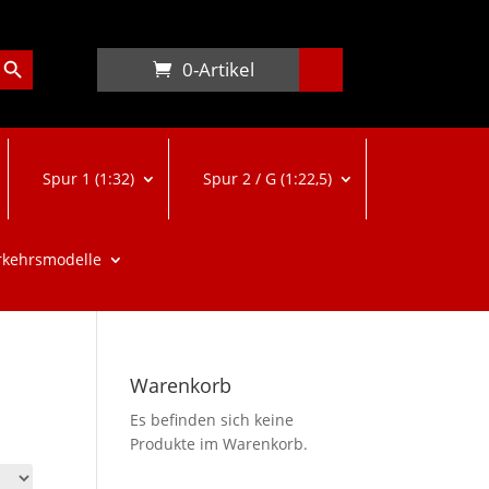
arch Button
0-Artikel
Spur 1 (1:32)
Spur 2 / G (1:22,5)
rkehrsmodelle
Warenkorb
Es befinden sich keine
Produkte im Warenkorb.