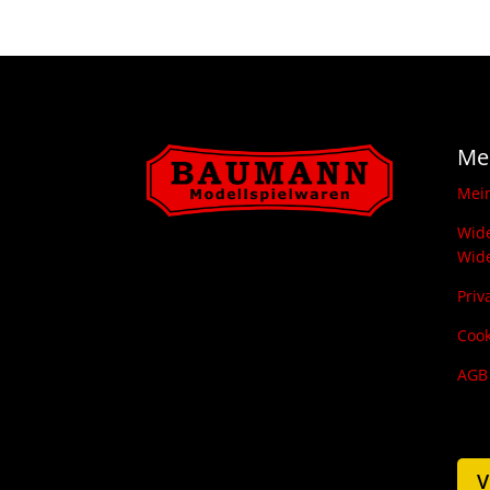
Me
Mei
Wide
Wide
Priv
Cook
AGB
V