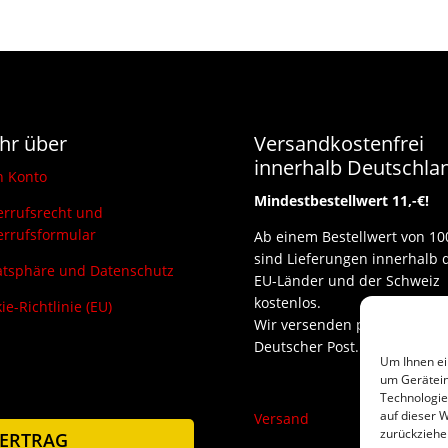
hr über
Versandkostenfrei
innerhalb Deutschla
n Konto
Mindestbestellwert 11,-€!
rrufsrecht und
rrufsformular
Ab einem Bestellwert von 10
sind Lieferungen innerhalb 
atsphäre und Datenschutz
EU-Länder und der Schweiz
kostenlos.
ie-Richtlinie (EU)
Wir versenden per DHL und
Deutscher Post.
Um Ihnen ei
um Gerätein
Technologie
auf dieser W
Versand
zurückziehe
ERTRAG