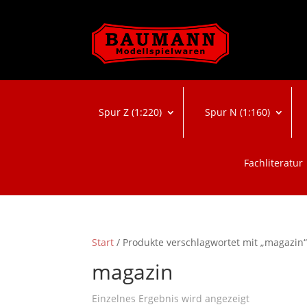
Spur Z (1:220)
Spur N (1:160)
Fachliteratur
Start
/ Produkte verschlagwortet mit „magazin
magazin
Einzelnes Ergebnis wird angezeigt