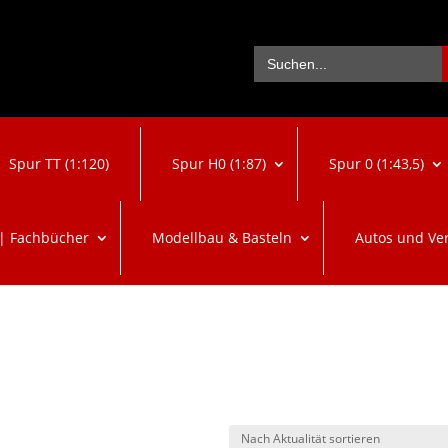
Se
Search
for:
Spur TT (1:120)
Spur H0 (1:87)
Spur 0 (1:43,5)
 | Fachbücher
Modellbau & Basteln
Autos und Ve
“