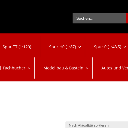
Se
Search
for:
Spur TT (1:120)
Spur H0 (1:87)
Spur 0 (1:43,5)
 | Fachbücher
Modellbau & Basteln
Autos und Ve