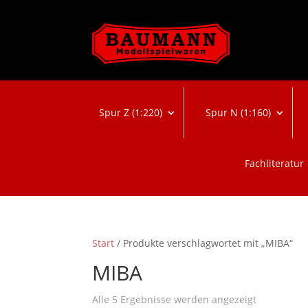
Spur Z (1:220)
Spur N (1:160)
Fachliteratur
Start
/ Produkte verschlagwortet mit „MIBA“
MIBA
Nach
Alle 5 Ergebnisse werden angezeigt