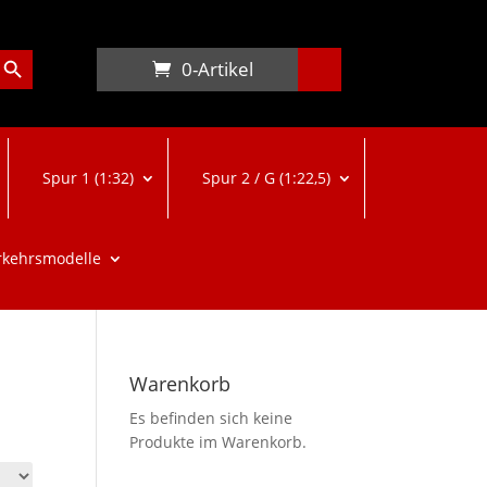
arch Button
0-Artikel
Spur 1 (1:32)
Spur 2 / G (1:22,5)
rkehrsmodelle
Warenkorb
Es befinden sich keine
Produkte im Warenkorb.