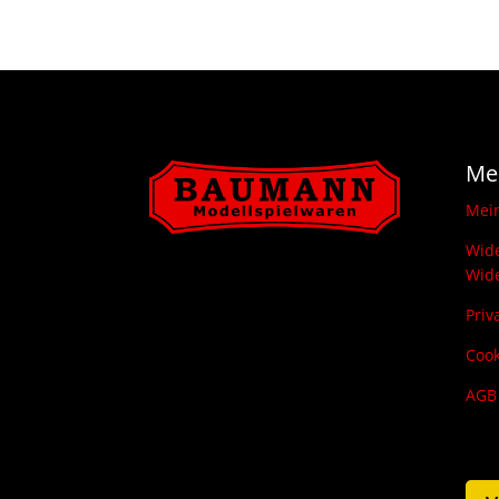
Me
Mei
Wide
Wide
Priv
Cook
AGB