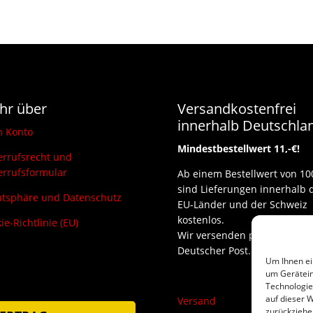
hr über
Versandkostenfrei
innerhalb Deutschla
n Konto
Mindestbestellwert 11,-€!
rrufsrecht und
rrufsformular
Ab einem Bestellwert von 10
sind Lieferungen innerhalb 
atsphäre und Datenschutz
EU-Länder und der Schweiz
kostenlos.
ie-Richtlinie (EU)
Wir versenden per DHL und
Deutscher Post.
Um Ihnen ei
um Gerätein
Technologie
auf dieser W
Versand
zurückziehe