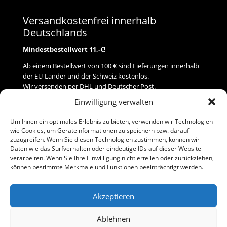
Versandkostenfrei innerhalb
Deutschlands
Mindestbestellwert 11,-€!
Ab einem Bestellwert von 100 € sind Lieferungen innerhalb
der EU-Länder und der Schweiz kostenlos.
Wir versenden per DHL und Deutscher Post.
Einwilligung verwalten
Versand
Um Ihnen ein optimales Erlebnis zu bieten, verwenden wir Technologien
wie Cookies, um Geräteinformationen zu speichern bzw. darauf
Zahlung
zuzugreifen. Wenn Sie diesen Technologien zustimmen, können wir
Daten wie das Surfverhalten oder eindeutige IDs auf dieser Website
verarbeiten. Wenn Sie Ihre Einwilligung nicht erteilen oder zurückziehen,
Baumann Modellspielwaren
können bestimmte Merkmale und Funktionen beeinträchtigt werden.
Flurstraße 15
91413 Neustadt/Aisch
Akzeptieren
Telefon (0 91 61) 33 84
baumannj@t-online.de
Ablehnen