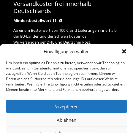
Versandkostenfrei innerhalb
Deutschlands
Mindestbestellwert 11,-€!
Ab einem Bestellwert von 100 € sind Lieferungen innerhalb
der EU-Länder und der Schweiz kostenlos.
Wir versenden per DHL und Deutscher Post.
Einwilligung verwalten
Versand
Um Ihnen ein optimales Erlebnis zu bieten, verwenden wir Technologien
wie Cookies, um Geräteinformationen zu speichern bzw. darauf
Zahlung
zuzugreifen. Wenn Sie diesen Technologien zustimmen, können wir
Daten wie das Surfverhalten oder eindeutige IDs auf dieser Website
verarbeiten. Wenn Sie Ihre Einwilligung nicht erteilen oder zurückziehen,
Baumann Modellspielwaren
können bestimmte Merkmale und Funktionen beeinträchtigt werden.
Flurstraße 15
91413 Neustadt/Aisch
Akzeptieren
Telefon (0 91 61) 33 84
baumannj@t-online.de
Ablehnen