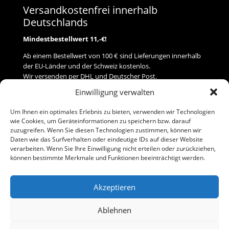
Versandkostenfrei innerhalb
Deutschlands
Mindestbestellwert 11,-€!
Ab einem Bestellwert von 100 € sind Lieferungen innerhalb
der EU-Länder und der Schweiz kostenlos.
Wir versenden per DHL und Deutscher Post.
Einwilligung verwalten
Versand
Um Ihnen ein optimales Erlebnis zu bieten, verwenden wir Technologien
wie Cookies, um Geräteinformationen zu speichern bzw. darauf
Zahlung
zuzugreifen. Wenn Sie diesen Technologien zustimmen, können wir
Daten wie das Surfverhalten oder eindeutige IDs auf dieser Website
verarbeiten. Wenn Sie Ihre Einwilligung nicht erteilen oder zurückziehen,
Baumann Modellspielwaren
können bestimmte Merkmale und Funktionen beeinträchtigt werden.
Flurstraße 15
91413 Neustadt/Aisch
Akzeptieren
Telefon (0 91 61) 33 84
baumannj@t-online.de
Ablehnen