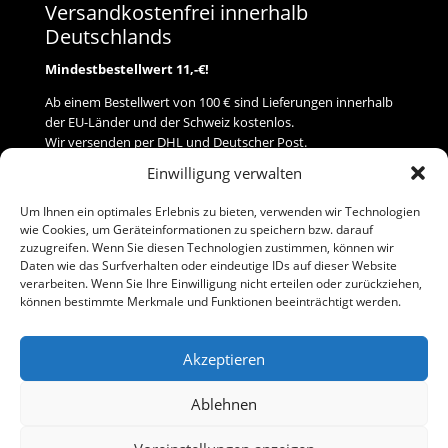
Versandkostenfrei innerhalb
Deutschlands
Mindestbestellwert 11,-€!
Ab einem Bestellwert von 100 € sind Lieferungen innerhalb
der EU-Länder und der Schweiz kostenlos.
Wir versenden per DHL und Deutscher Post.
Einwilligung verwalten
Versand
Um Ihnen ein optimales Erlebnis zu bieten, verwenden wir Technologien
wie Cookies, um Geräteinformationen zu speichern bzw. darauf
Zahlung
zuzugreifen. Wenn Sie diesen Technologien zustimmen, können wir
Daten wie das Surfverhalten oder eindeutige IDs auf dieser Website
verarbeiten. Wenn Sie Ihre Einwilligung nicht erteilen oder zurückziehen,
Baumann Modellspielwaren
können bestimmte Merkmale und Funktionen beeinträchtigt werden.
Flurstraße 15
91413 Neustadt/Aisch
Akzeptieren
Telefon (0 91 61) 33 84
baumannj@t-online.de
Ablehnen