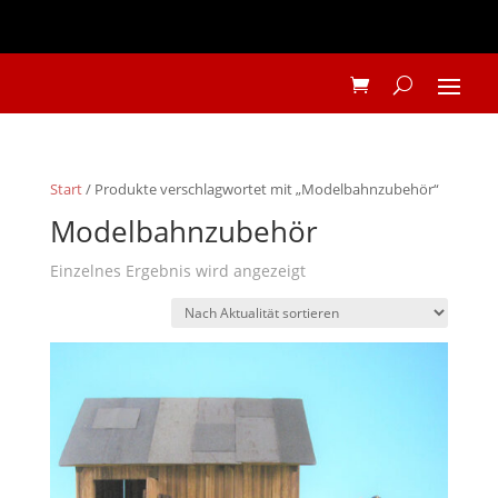
Start
/ Produkte verschlagwortet mit „Modelbahnzubehör“
Modelbahnzubehör
Einzelnes Ergebnis wird angezeigt