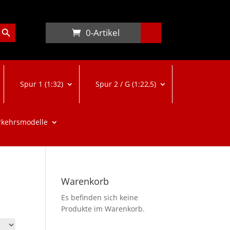
arch Button
0-Artikel
Spur 1 (1:32)
Spur 2 / G (1:22,5)
rkehrsmodelle
Warenkorb
Es befinden sich keine
Produkte im Warenkorb.