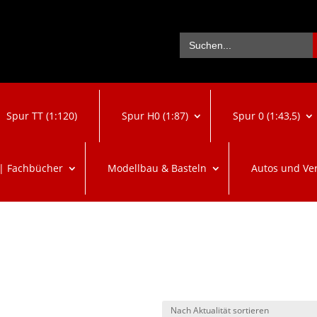
Se
Search
for:
Spur TT (1:120)
Spur H0 (1:87)
Spur 0 (1:43,5)
 | Fachbücher
Modellbau & Basteln
Autos und Ve