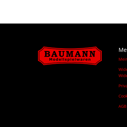
Me
Mei
Wide
Wide
Priv
Cook
AGB