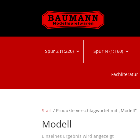
Spur Z (1:220)
Spur N (1:160)
Fachliteratur
Start
/ Produkte verschlagwortet mit „Modell“
Modell
Einzelnes Ergebnis wird angezeigt