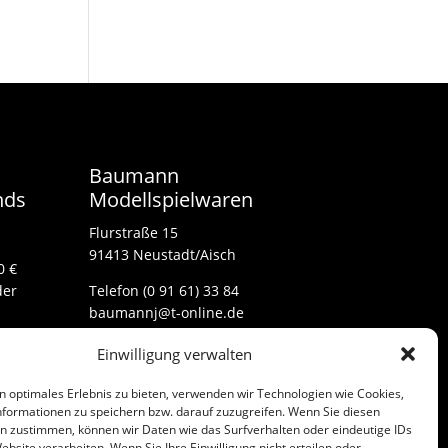
Baumann
nds
Modellspielwaren
Flurstraße 15
91413 Neustadt/Aisch
0 €
der
Telefon (0 91 61) 33 84
baumannj@t-online.de
Einwilligung verwalten
Kontakt
n optimales Erlebnis zu bieten, verwenden wir Technologien wie Cookies,
Impressum
formationen zu speichern bzw. darauf zuzugreifen. Wenn Sie diesen
n zustimmen, können wir Daten wie das Surfverhalten oder eindeutige IDs
ebsite verarbeiten. Wenn Sie Ihre Einwilligung nicht erteilen oder