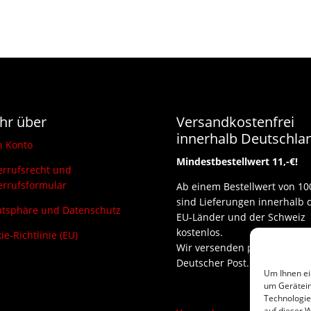
hr über
Versandkostenfrei
innerhalb Deutschla
n Konto
Mindestbestellwert 11,-€!
rrufsrecht und
rrufsformular
Ab einem Bestellwert von 10
sind Lieferungen innerhalb 
atsphäre und Datenschutz
EU-Länder und der Schweiz
kostenlos.
ie-Richtlinie (EU)
Wir versenden per DHL und
Deutscher Post.
Um Ihnen ei
um Gerätein
Technologie
auf dieser W