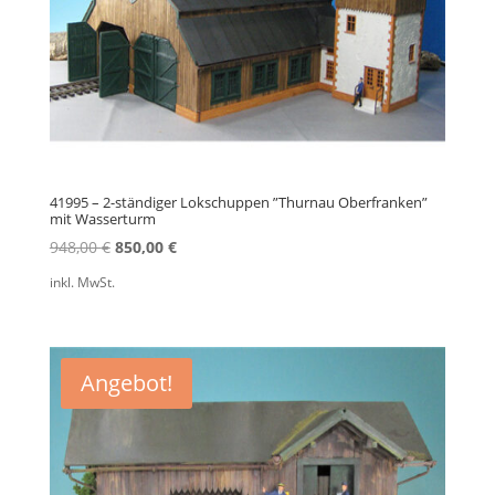
41995 – 2-ständiger Lokschuppen ”Thurnau Oberfranken”
mit Wasserturm
Ursprünglicher
Aktueller
948,00
€
850,00
€
Preis
Preis
inkl. MwSt.
war:
ist:
948,00 €
850,00 €.
Angebot!