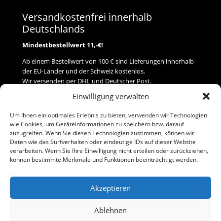
Versandkostenfrei innerhalb
Deutschlands
Mindestbestellwert 11,-€!
Ab einem Bestellwert von 100 € sind Lieferungen innerhalb
der EU-Länder und der Schweiz kostenlos.
Wir versenden per DHL und Deutscher Post.
Einwilligung verwalten
Versand
Um Ihnen ein optimales Erlebnis zu bieten, verwenden wir Technologien
wie Cookies, um Geräteinformationen zu speichern bzw. darauf
Zahlung
zuzugreifen. Wenn Sie diesen Technologien zustimmen, können wir
Daten wie das Surfverhalten oder eindeutige IDs auf dieser Website
verarbeiten. Wenn Sie Ihre Einwilligung nicht erteilen oder zurückziehen,
Baumann Modellspielwaren
können bestimmte Merkmale und Funktionen beeinträchtigt werden.
Flurstraße 15
91413 Neustadt/Aisch
Akzeptieren
Telefon (0 91 61) 33 84
baumannj@t-online.de
Ablehnen