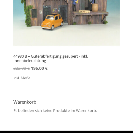
44980 B – Güterabfertigung gesupert · inkl.
Innenbeleuchtung
Ursprünglicher
Aktueller
222,00
€
195,00
€
Preis
Preis
inkl. MwSt.
war:
ist:
222,00 €
195,00 €.
Warenkorb
Es befinden sich keine Produkte im Warenkorb.