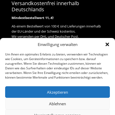
Versandkostenfrei innerhalb
Deutschlands
Mindestbestellwert 11,-€!
Ab einem Bestellwert von 100 € sind Lieferungen innerhalb
der EU-Länder und der Schweiz kostenlos.
Wir versenden per DHL und Deutscher Post.
Einwilligung verwalten
Versand
Um Ihnen ein optimales Erlebnis zu bieten, verwenden wir Technologien
wie Cookies, um Geräteinformationen zu speichern bzw. darauf
Zahlung
zuzugreifen. Wenn Sie diesen Technologien zustimmen, können wir
Daten wie das Surfverhalten oder eindeutige IDs auf dieser Website
verarbeiten. Wenn Sie Ihre Einwilligung nicht erteilen oder zurückziehen,
Baumann Modellspielwaren
können bestimmte Merkmale und Funktionen beeinträchtigt werden.
Flurstraße 15
91413 Neustadt/Aisch
Akzeptieren
Telefon (0 91 61) 33 84
baumannj@t-online.de
Ablehnen