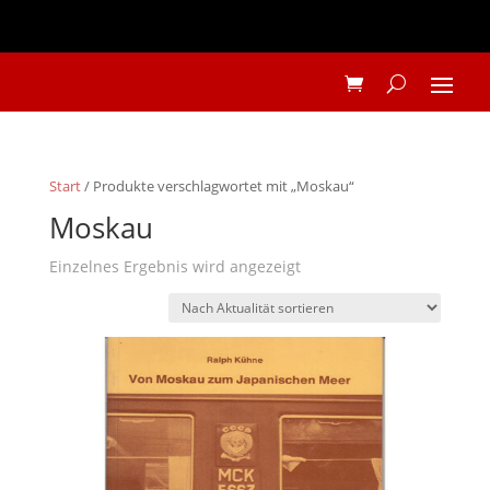
Start
/ Produkte verschlagwortet mit „Moskau“
Moskau
Einzelnes Ergebnis wird angezeigt